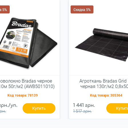
а 5%
Скидка 5%
оволокно Bradas черное
Агроткань Bradas Grid
10м 50г/м2 (AWB5011010)
черная 130г/м2 0,8x5
(ATGDBK13008050)
Код товара:
78139
Код товара:
305364
грн./уп.
1 441 грн.
Купить
Купит
рн.
1 517 грн.