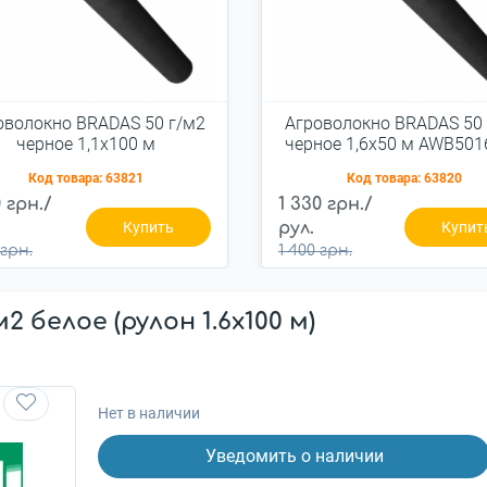
оволокно BRADAS 50 г/м2
Агроволокно BRADAS 50 
черное 1,1x100 м
черное 1,6x50 м AWB501
(AWB5011100)
Код товара:
63821
Код товара:
63820
0 грн./
1 330 грн./
Купить
рул.
Купит
 грн.
1 400 грн.
2 белое (рулон 1.6x100 м)
Нет в наличии
Уведомить о наличии