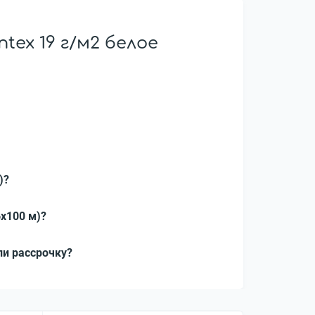
ex 19 г/м2 белое
)?
6x100 м)?
ли рассрочку?