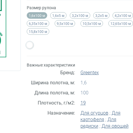
Размер рулона
1,6х100 м
1,6х5 м
3,2х100 м
3,2х5 м
4,2х100 м
6,35х100 м
9,5х100 м
10,5х100 м
12,65х100 м
15,8х100 м
Важные характеристики
Бренд:
Greentex
Ширина полотна, м:
1,6
Длина полотна, м:
100
Плотность, г/м2:
19
Назначение:
Для огурцов
;
Для
картофеля
;
Для
редиски
;
Для овощей