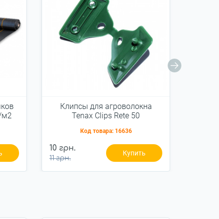
яков
Клипсы для агроволокна
Штифт
/м2
Tenax Clips Rete 50
агрот
0
Код товара:
16636
475 гр
10 грн.
ь
Купить
пак.
11 грн.
500 грн