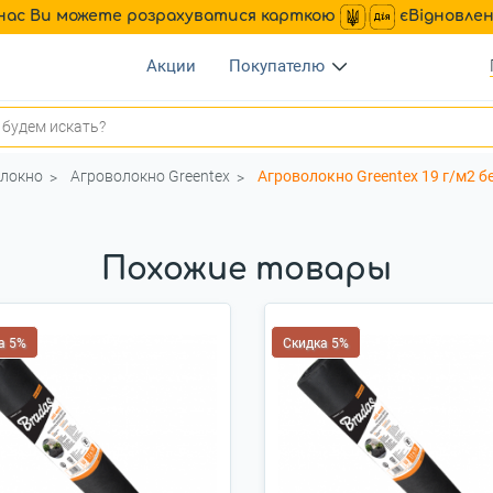
нас Ви можете розрахуватися карткою
єВідновле
Акции
Покупателю
локно
Агроволокно Greentex
Агроволокно Greentex 19 г/м2 бе
Похожие товары
а 5%
Скидка 5%