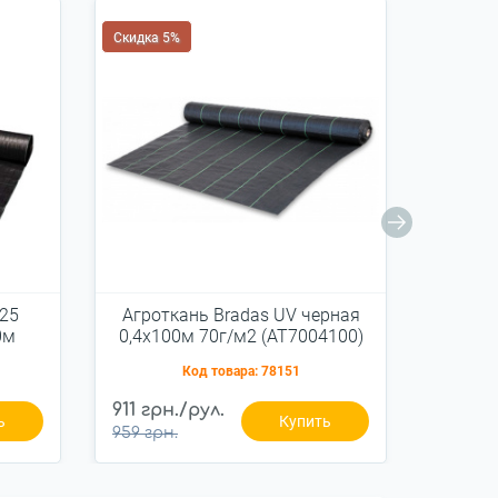
Скидка 5%
Скидка 
 25
Агроткань Bradas UV черная
Агрот
0м
0,4х100м 70г/м2 (AT7004100)
0,6х1
Код товара:
78151
1 276 г
911 грн./рул.
ь
Купить
рул.
959 грн.
1 343 г