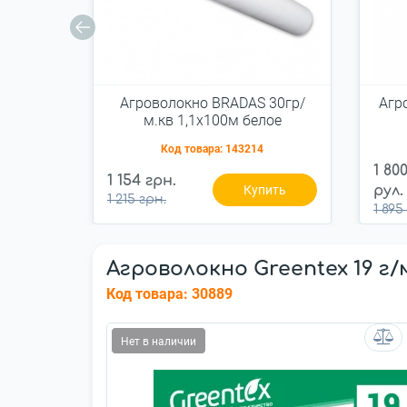
Агроволокно BRADAS 30гр/
Агр
м.кв 1,1х100м белое
(AWW3011100)
Код товара:
143214
1 80
1 154 грн.
Купить
рул.
1 215 грн.
1 895
Агроволокно Greentex 19 г/м
Код товара:
30889
Нет в наличии