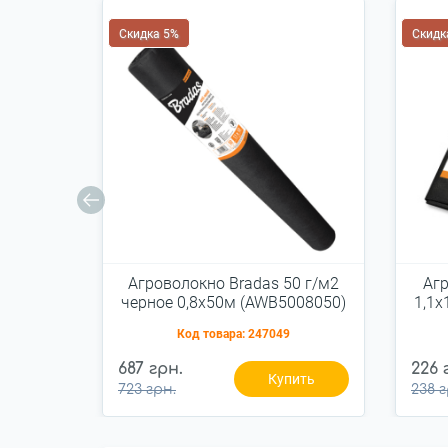
Скидка 5%
Скидк
Агроволокно Bradas 50 г/м2
Агр
черное 0,8х50м (AWB5008050)
1,1х
Код товара:
247049
687 грн.
226 
Купить
723 грн.
238 г