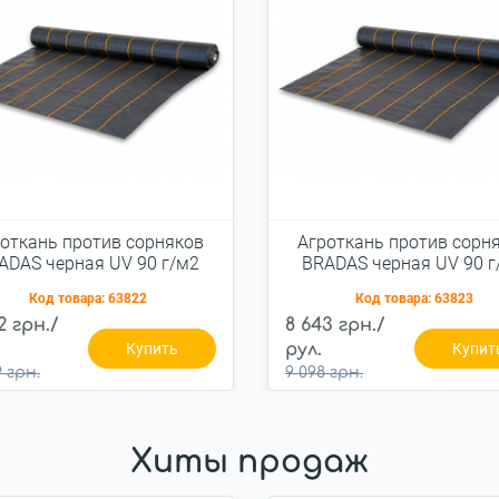
откань против сорняков
Агроткань против сорн
ADAS черная UV 90 г/м2
BRADAS черная UV 90 г
1,6x100 м, AT9416100
3,2x100 м, AT943210
Код товара:
63822
Код товара:
63823
2 грн./
8 643 грн./
Купить
рул.
Купит
 грн.
9 098 грн.
Хиты продаж