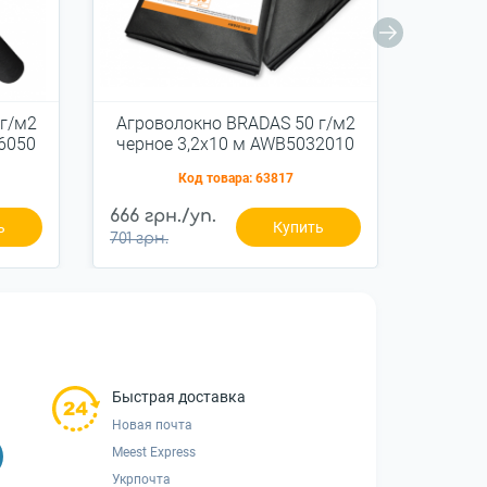
г/м2
Агроволокно BRADAS 50 г/м2
Агров
6050
черное 3,2x10 м AWB5032010
Код товара:
63817
666 грн./уп.
1 231 г
ь
Купить
701 грн.
1 296 гр
Быстрая доставка
Новая почта
Meest Express
Укрпочта