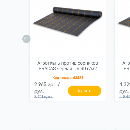
Агроткань против сорняков
Агр
BRADAS черная UV 90 г/м2
BR
1,1x100 м, AT9411100
Код товара:
63824
2 965 грн./
4 32
рул.
Купить
рул.
3 121 грн.
4 549