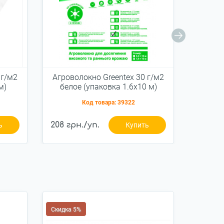
 г/м2
Агроволокно Greentex 30 г/м2
Агрово
м)
белое (упаковка 1.6x10 м)
бело
Код товара:
39322
208 грн./уп.
372 гр
ь
Купить
Скидка 5%
Скидка 