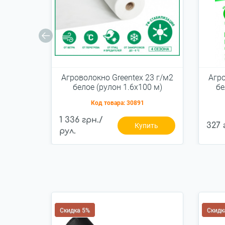
Агроволокно Greentex 23 г/м2
Агро
белое (рулон 1.6x100 м)
бе
Код товара:
30891
1 336 грн./
327 
Купить
рул.
Скидка 5%
Скидк