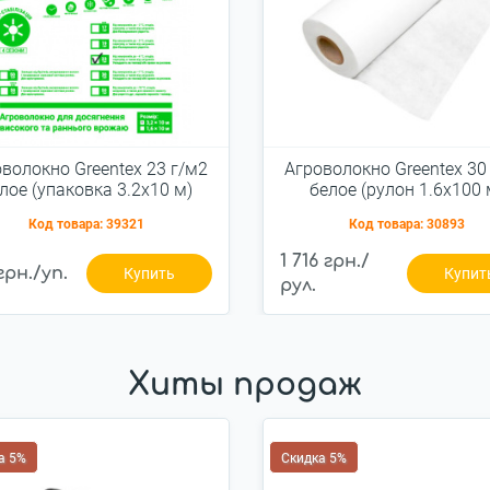
волокно Greentex 23 г/м2
Агроволокно Greentex 30
лое (упаковка 3.2x10 м)
белое (рулон 1.6x100 
Код товара:
39321
Код товара:
30893
1 716 грн./
грн./уп.
Купить
Купит
рул.
Хиты продаж
а 5%
Скидка 5%