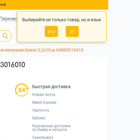
ння
Перезвонить?
Войти
Укр
Ру
Выбирайте не только товар, но и язык
укр
ру
0
0
0 грн.
не-весеннее белое 3,2x10 м AWW3016010
3016010
Быстрая доставка
Новая почта
Meest Express
Укрпочта
Delivery
Курьерская доставка
по Киеву и области
Самовывоз