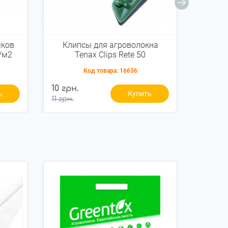
яков
Клипсы для агроволокна
Штифт
/м2
Tenax Clips Rete 50
агрот
0
Код товара:
16636
475 гр
10 грн.
ь
Купить
пак.
11 грн.
500 грн