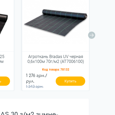
 25
Агроткань Bradas UV черная
Агро
0м
0,6х100м 70г/м2 (AT7006100)
Код товара:
78132
1 276 грн./
2 042 
ь
рул.
Купить
рул.
1 343 грн.
2 149 г
S 30 г/м2 зимне-