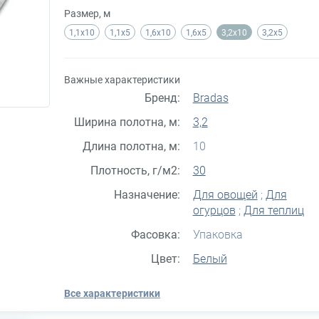
Размер, м
1,1x10
1,1x5
1,6x10
1,6x5
3,2x10
3,2x5
Важные характеристики
Бренд:
Bradas
Ширина полотна, м:
3,2
Длина полотна, м:
10
Плотность, г/м2:
30
Назначение:
Для овощей
;
Для
огурцов
;
Для теплиц
Фасовка:
Упаковка
Цвет:
Белый
Все характеристики