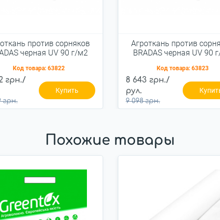
откань против сорняков
Агроткань против сорн
ADAS черная UV 90 г/м2
BRADAS черная UV 90 г
1,6x100 м, AT9416100
3,2x100 м, AT943210
Код товара:
63822
Код товара:
63823
2 грн./
8 643 грн./
Купить
рул.
Купит
 грн.
9 098 грн.
Похожие товары