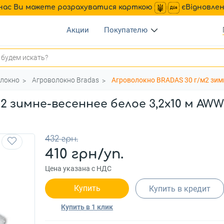
нас Ви можете розрахуватися карткою
єВідновле
Акции
Покупателю
локно
Агроволокно Bradas
Агроволокно BRADAS 30 г/м2 зим
2 зимне-весеннее белое 3,2x10 м AWW
432 грн.
410 грн/уп.
Цена указана с НДС
Купить
Купить в кредит
Купить в 1 клик