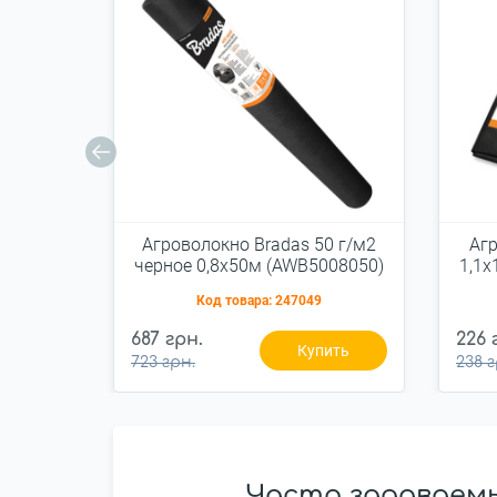
Агроволокно Bradas 50 г/м2
Агр
черное 0,8х50м (AWB5008050)
1,1х
Код товара:
247049
687 грн.
226 
Купить
723 грн.
238 г
Часто задаваемы