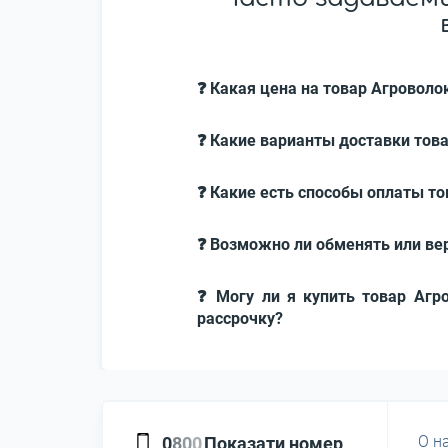
❓ Какая цена на товар Агровол
❓ Какие варианты доставки тов
❓ Какие есть способы оплаты т
❓ Возможно ли обменять или ве
❓ Могу ли я купить товар Агр
рассрочку?
О н
0
8
0
0
Показати номер