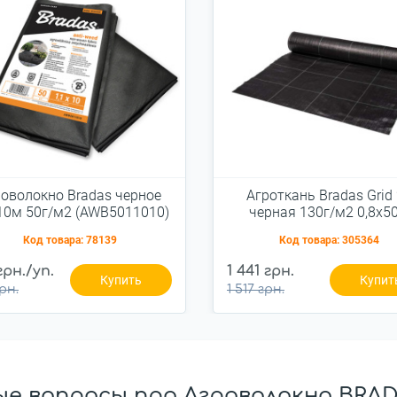
оволокно Bradas черное
Агроткань Bradas Grid
10м 50г/м2 (AWB5011010)
черная 130г/м2 0,8x5
(ATGDBK13008050)
Код товара:
78139
Код товара:
305364
грн./уп.
1 441 грн.
Купить
Купит
рн.
1 517 грн.
е вопросы про Агроволокно BRADA