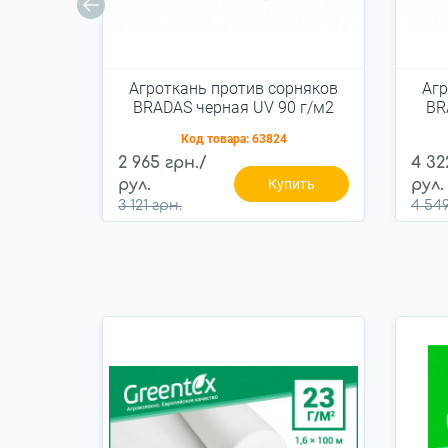
Агроткань против сорняков
Агр
BRADAS черная UV 90 г/м2
BR
1,1x100 м, AT9411100
Код товара:
63824
2 965 грн./
4 32
рул.
Купить
рул.
3 121 грн.
4 549