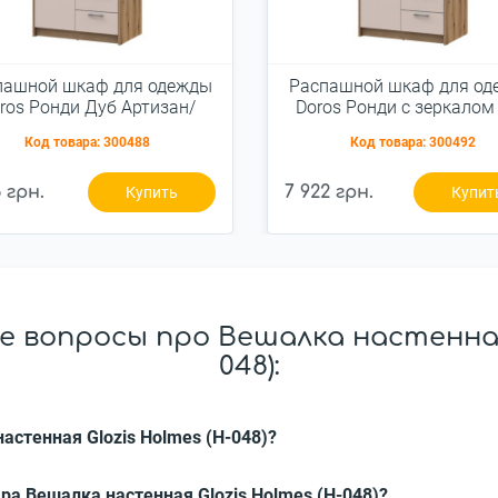
пашной шкаф для одежды
Распашной шкаф для од
ros Ронди Дуб Артизан/
Doros Ронди с зеркалом
шемир 2ДСП 82х52х195
Артизан/Кашемир 2Д
Код товара:
300488
Код товара:
300492
(80737805)
82х52х195 (80737807
6 грн.
7 922 грн.
Купить
Купит
 вопросы про Вешалка настенная 
048):
астенная Glozis Holmes (H-048)?
ра Вешалка настенная Glozis Holmes (H-048)?