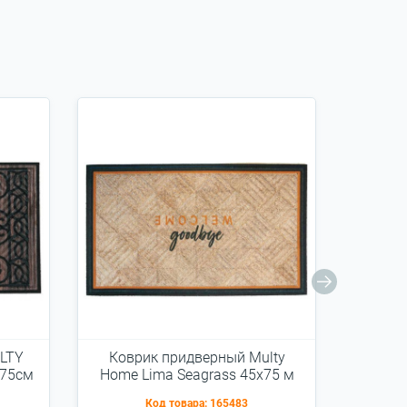
LTY
Коврик придверный Multy
Ковр
x75см
Home Lima Seagrass 45x75 м
HOME
(EU5000259)
Код товара:
165483