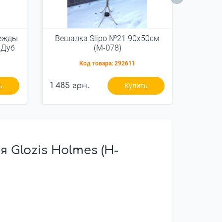
ежды
Вешалка Slipo №21 90x50см
Комо
 Дуб
(М-078)
Я
СП
Код товара:
292611
)
1 485 грн.
7 902 
ь
Купить
Glozis Holmes (H-