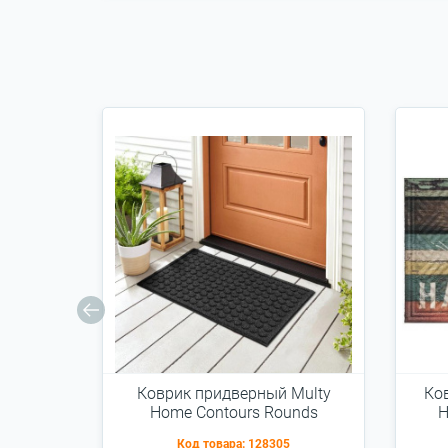
Коврик придверный Multy
Ко
Home Contours Rounds
H
антрацит 45x75см
Код товара:
128305