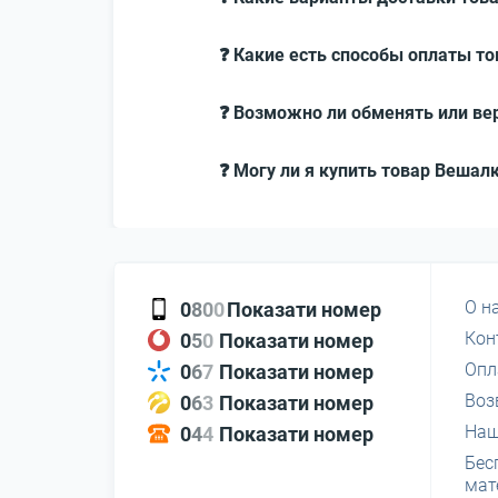
❓ Какие есть способы оплаты то
❓ Возможно ли обменять или вер
❓ Могу ли я купить товар Вешалк
О н
0
8
0
0
Показати номер
Кон
0
5
0
Показати номер
Опл
0
6
7
Показати номер
Воз
0
6
3
Показати номер
Наш
0
4
4
Показати номер
Бес
мат