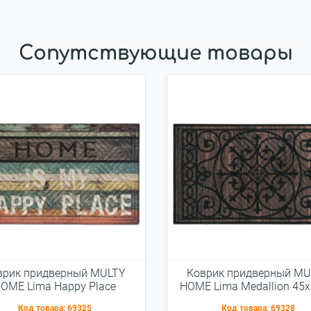
Сопутствующие товары
врик придверный MULTY
Коврик придверный MU
OME Lima Happy Place
HOME Lima Medallion 45
45x75см
Код товара:
69325
Код товара:
69328