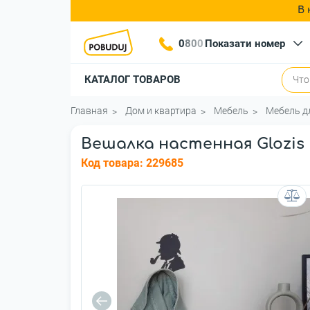
В 
0
8
0
0
Показати номер
КАТАЛОГ ТОВАРОВ
Главная
Дом и квартира
Мебель
Мебель д
Вешалка настенная Glozis 
Код товара:
229685