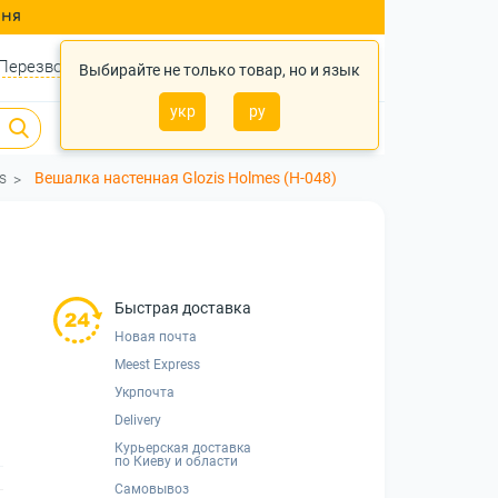
ння
Перезвонить?
Войти
Укр
Ру
Выбирайте не только товар, но и язык
укр
ру
0
0
0 грн.
s
Вешалка настенная Glozis Holmes (H-048)
Быстрая доставка
Новая почта
Meest Express
Укрпочта
Delivery
Курьерская доставка
по Киеву и области
Самовывоз