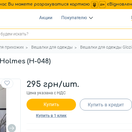
нас Ви можете розрахуватися карткою
єВідновле
Акции
Покупателю
ля прихожих
Вешалки для одежды
Вешалки для одежды Glozi
Holmes (H-048)
295 грн/шт.
Цена указана с НДС
Купить
Купить в кредит
Купить в 1 клик