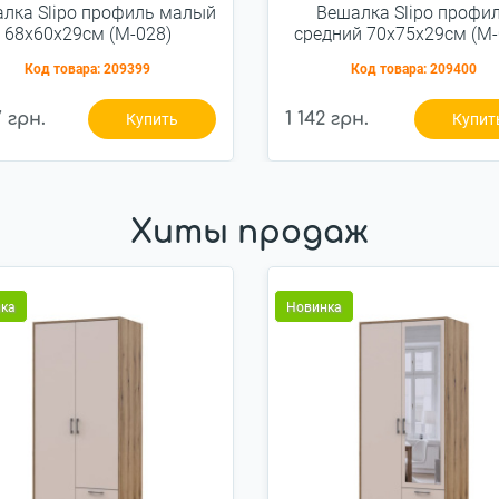
лка Slipo профиль малый
Вешалка Slipo профи
68x60x29см (М-028)
средний 70x75x29см (М-
Код товара:
209399
Код товара:
209400
7 грн.
1 142 грн.
Купить
Купит
Хиты продаж
ка
Новинка