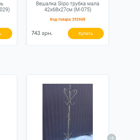
ль
Вешалка Slipo трубка мала
Вешал
029)
42x68x27см (М-075)
4
Код товара:
292608
743 грн.
1 667 г
ь
Купить