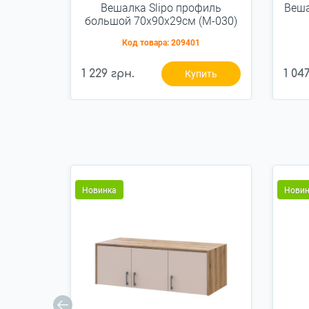
Вешалка Slipo профиль
Веша
большой 70x90x29см (М-030)
Код товара:
209401
1 229 грн.
1 04
Купить
Новинка
Новин