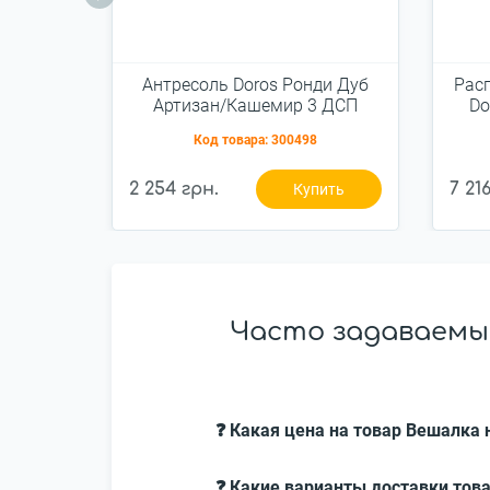
Антресоль Doros Ронди Дуб
Рас
Артизан/Кашемир 3 ДСП
Do
121х52х41 (80737823)
Ка
Код товара:
300498
2 254 грн.
7 21
Купить
Часто задаваемые
❓ Какая цена на товар Вешалка н
❓ Какие варианты доставки това