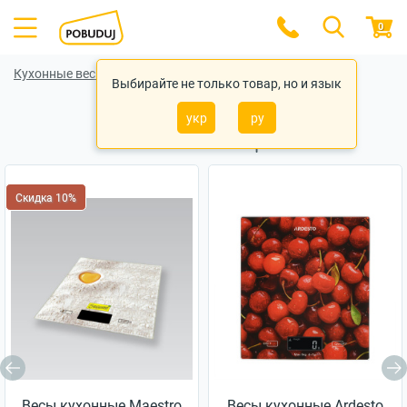
0
Кухонные весы
Кухонные весы Beurer
Выбирайте не только товар, но и язык
укр
ру
Похожие товары
Скидка 10%
Весы кухонные Maestro
Весы кухонные Ardesto