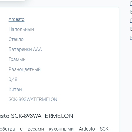
Ardesto
Напольный
Стекло
Батарейки AAA
Граммы
Разноцветный
0,48
Китай
SCK-893WATERMELON
desto SCK-893WATERMELON
обства с весами кухонными Ardesto SCK-