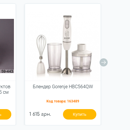
уктов
Блендер Gorenje HBC564QW
Блен
5 см
Код товара:
163489
1 615 грн.
1 817 г
ь
Купить