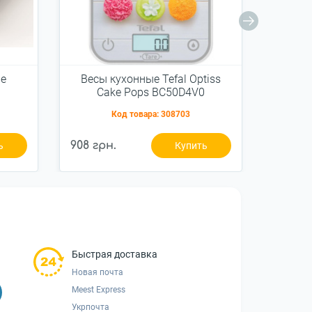
je
Весы кухонные Tefal Optiss
Весы т
Cake Pops BC50D4V0
Код товара:
308703
908 грн.
1 648 
ь
Купить
Быстрая доставка
Новая почта
Meest Express
Укрпочта