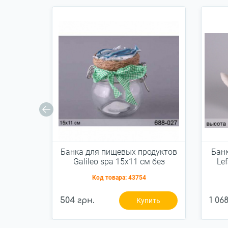
Банка для пищевых продуктов
Банк
Galileo spa 15х11 см без
Le
упаковки 688-027
Код товара:
43754
504 грн.
1 06
Купить