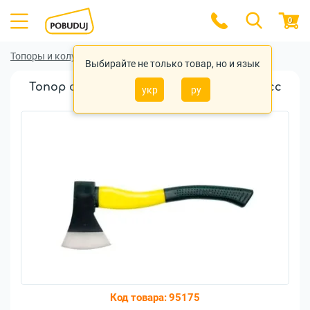
0
Топоры и колуны
Топоры и колуны Vorel
Выбирайте не только товар, но и язык
Топор строительный VOREL фибергласс
укр
ру
1кг (33105)
Код товара:
95175