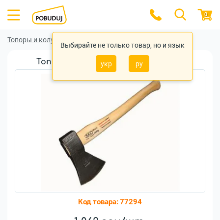
0
Топоры и колуны
Топоры и колуны Juco
Выбирайте не только товар, но и язык
Топор Juco Традиция 1,25кг (Т1057)
укр
ру
Код товара:
77294