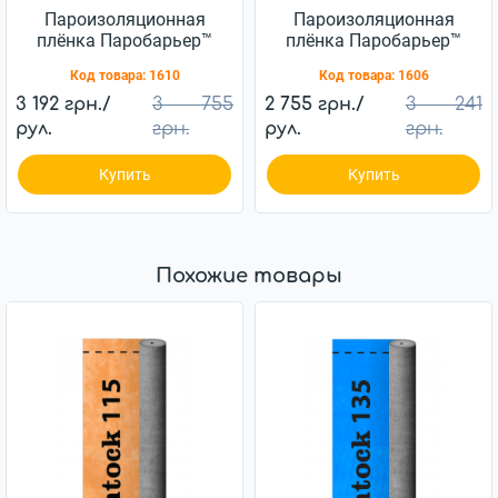
Пароизоляционная
Пароизоляционная
плёнка Паробарьер™
плёнка Паробарьер™
H110 JUTA 110г/м2
H90 JUTA 90г/м2 (75м2)
Код товара:
1610
Код товара:
1606
(75м2)
3 192 грн./
3 755
2 755 грн./
3 241
рул.
грн.
рул.
грн.
Купить
Купить
Похожие товары