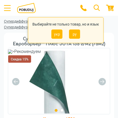
0
Супердиффузионная мембрана
Выбирайте не только товар, но и язык
Супердиффузионная мембрана JUTA
укр
ру
Супердиффузионная мембрана
Евробарьер™ Плюс JUTA 135 г/м2 (75м2)
Скидка 15%