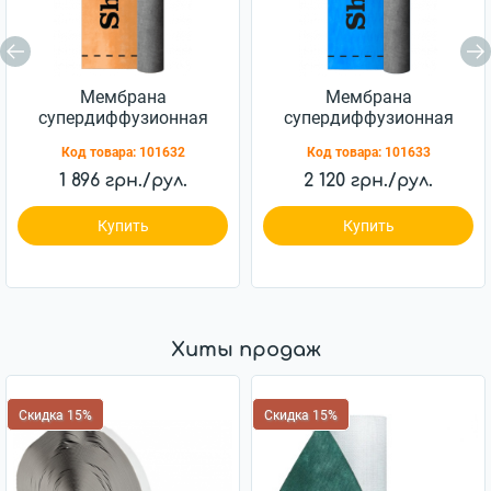
Мембрана
Мембрана
супердиффузионная
супердиффузионная
Shtock пл.115 75 м.кв.
Shtock пл.135 75 м.кв.
Код товара:
101632
Код товара:
101633
1 896 грн./рул.
2 120 грн./рул.
Купить
Купить
Хиты продаж
Скидка 15%
Скидка 15%