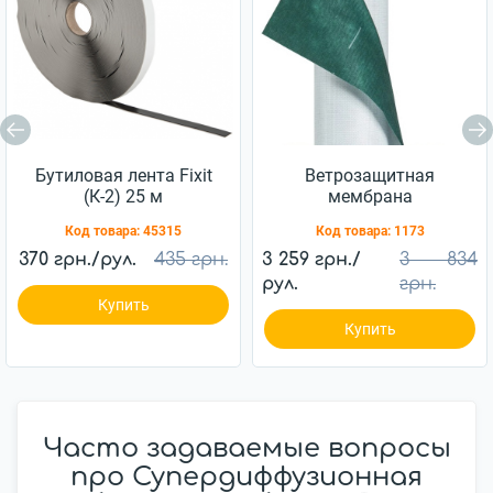
Бутиловая лента Fixit
Ветрозащитная
(К-2) 25 м
мембрана
Ветробарьер™ JUTA
Код товара:
45315
Код товара:
1173
85г/м2 (75м2)
370 грн./рул.
435 грн.
3 259 грн./
3 834
рул.
грн.
Купить
Купить
Часто задаваемые вопросы
про Супердиффузионная