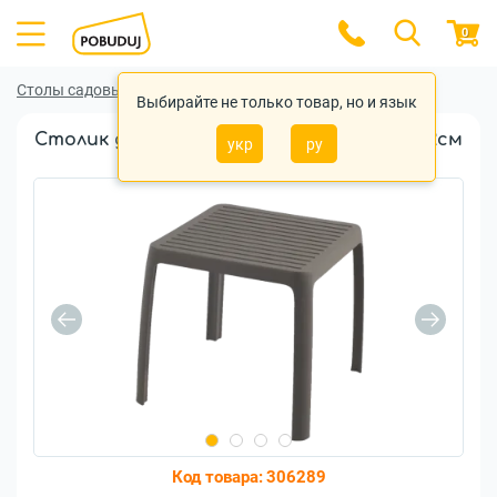
0
Столы садовые
Столы садовые Papatya
Выбирайте не только товар, но и язык
Столик для шезлонга Papatya Wave 42x42см
укр
ру
(4343)
Код товара:
306289