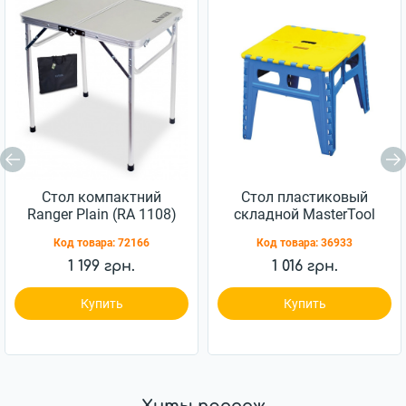
Стол компактний
Стол пластиковый
Ranger Plain (RA 1108)
складной MasterTool
450x500x465 мм (92-
Код товара:
72166
Код товара:
36933
0194)
1 199 грн.
1 016 грн.
Купить
Купить