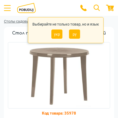
0
Столы садовые
Столы садовые Curver
Выбирайте не только товар, но и язык
Стол пластиковый Curver Lisa бежевый
укр
ру
(17180053bj)
Код товара:
35978