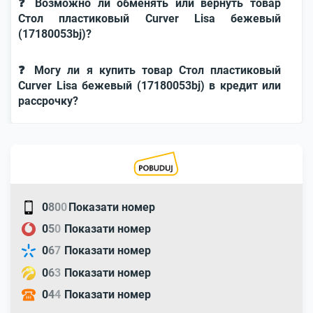
❓ Возможно ли обменять или вернуть товар
Стол пластиковый Curver Lisa бежевый
(17180053bj)?
❓ Могу ли я купить товар Стол пластиковый
Curver Lisa бежевый (17180053bj) в кредит или
рассрочку?
0
8
0
0
Показати номер
0
5
0
Показати номер
0
6
7
Показати номер
0
6
3
Показати номер
0
4
4
Показати номер