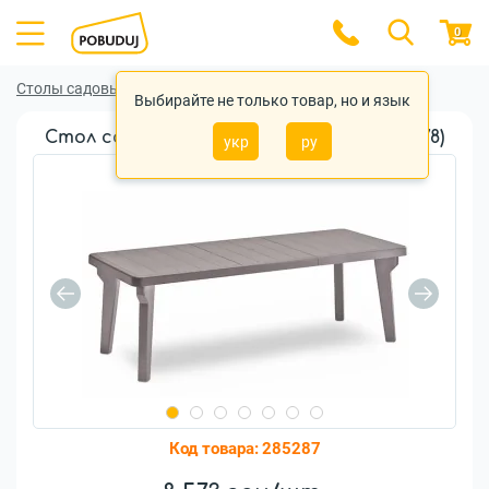
0
Столы садовые
Столы садовые Bica
Выбирайте не только товар, но и язык
Стол садовый Bica Bergen (8003723104378)
укр
ру
Код товара:
285287