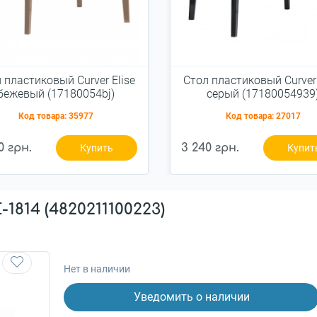
 пластиковый Curver Elise
Стол пластиковый Curver 
бежевый (17180054bj)
серый (17180054939
Код товара:
35977
Код товара:
27017
0 грн.
3 240 грн.
Купить
Купит
1814 (4820211100223)
Нет в наличии
Уведомить о наличии