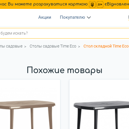
нас Ви можете розрахуватися карткою
єВідновле
Акции
Покупателю
лы садовые
Столы садовые Time Eco
Стол складной Time Eco
Похожие товары