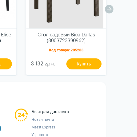
Elise
Стол садовый Bica Dallas
Стол
)
(8003723390962)
Код товара:
285283
3 132 грн.
3 132 
ь
Купить
Быстрая доставка
Новая почта
Meest Express
Укрпочта