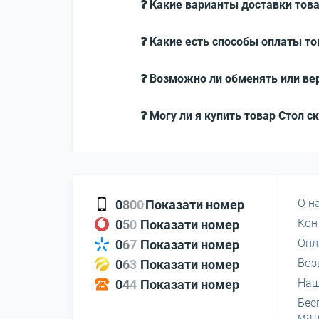
❓ Какие варианты доставки това
❓ Какие есть способы оплаты то
❓ Возможно ли обменять или вер
❓ Могу ли я купить товар Стол с
О н
0
8
0
0
Показати номер
Кон
0
5
0
Показати номер
Опл
0
6
7
Показати номер
Воз
0
6
3
Показати номер
Наш
0
4
4
Показати номер
Бес
мат