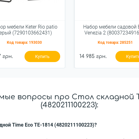
ор мебели Keter Rio patio
Набор мебели садовой 
ерый (7290103662431)
Venezia 2 (80037234916
Код товара:
193030
Код товара:
285251
7 грн.
14 985 грн.
Купить
Купит
ые вопросы про Стол складной T
(4820211100223):
адной Time Eco ТЕ-1814 (4820211100223)?