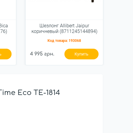
Bica
Шезлонг Allibert Jaipur
76)
коричневый (8711245144894)
Код товара:
193068
4 995 грн.
ь
Купить
ime Eco ТЕ-1814