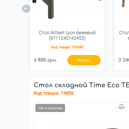
Стол Allibert Lyon бежевый
Стол
(8711245143453)
Код товара:
193045
6 800 грн.
3 24
Купить
Стол складной Time Eco ТЕ-
Код товара:
74800
Нет в наличии