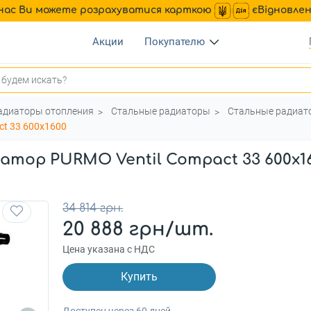
нас Ви можете розрахуватися карткою
єВідновле
Акции
Покупателю
адиаторы отопления
Стальные радиаторы
Стальные радиат
ct 33 600x1600
тор PURMO Ventil Compact 33 600x1
34 814 грн.
20 888 грн/шт.
Цена указана с НДС
Купить
Доступен через 60 дней