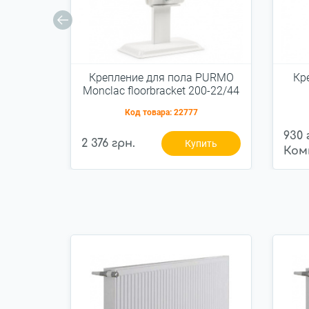
Крепление для пола PURMO
Кр
Monclac floorbracket 200-22/44
для панельных радиаторов
Код товара:
22777
930 
2 376 грн.
Купить
Ком