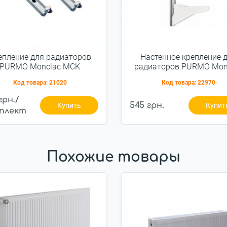
епление для радиаторов
Настенное крепление 
PURMO Monclac MCK
радиаторов PURMO Mon
MCA-Q 200-33 реечно
Код товара:
21020
Код товара:
22970
грн./
545 грн.
Купить
Купит
плект
Похожие товары