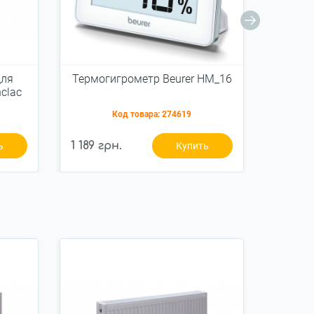
для
Термогигрометр Beurer HM_16
Ув
clac
Grunhe
е
Код товара:
274619
1 189 грн.
2 049 
ь
Купить