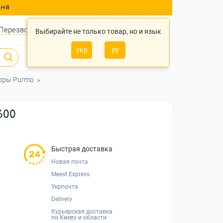
ння
Перезвонить?
Войти
Укр
Ру
Выбирайте не только товар, но и язык
укр
ру
0
0
0 грн.
оры Purmo
600
Быстрая доставка
Новая почта
Meest Express
Укрпочта
Delivery
Курьерская доставка
по Киеву и области