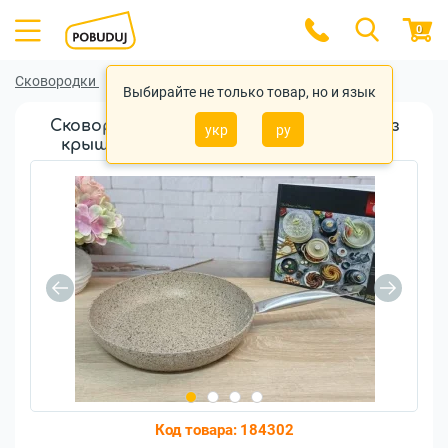
0
Сковородки
Сковородки O.M.S.
Выбирайте не только товар, но и язык
Сковорода O.M.S. 3207 28x5,5см, 2,5л без
укр
ру
крышки (OMS 3207-28-2,5л-Sandy Beije)
Код товара:
184302