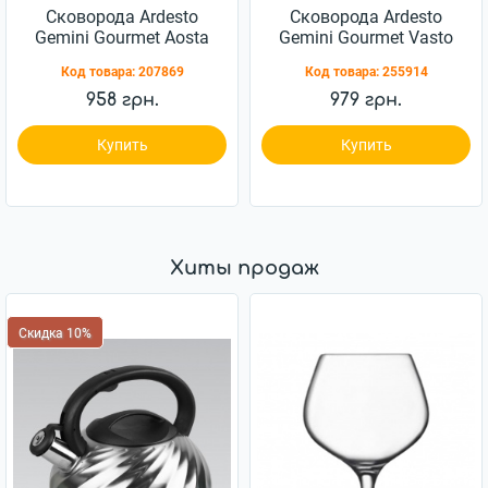
Сковорода Ardesto
Сковорода Ardesto
Gemini Gourmet Aosta
Gemini Gourmet Vasto
24см (AR1924GMP)
26см с крышкой
Код товара:
207869
Код товара:
255914
(AR1926GSL)
958 грн.
979 грн.
Купить
Купить
Хиты продаж
Скидка 10%