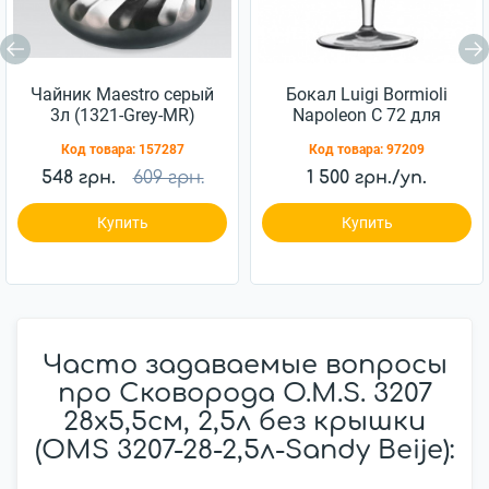
Чайник Maestro серый
Бокал Luigi Bormioli
3л (1321-Grey-MR)
Napoleon C 72 для
коньяка 230 мл 6шт
Код товара:
157287
Код товара:
97209
(10194/01)
548 грн.
609 грн.
1 500 грн./уп.
Купить
Купить
Часто задаваемые вопросы
про Сковорода O.M.S. 3207
28x5,5см, 2,5л без крышки
(OMS 3207-28-2,5л-Sandy Beije):