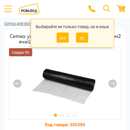
0
Сетка для вольера
Сетка для вольера Bradas
Выбирайте не только товар, но и язык
Сетка универсальная Bradas Uninet 30г/м2
укр
ру
ячейка 14х16мм 2х25м (AS-UN3020025)
Скидка 5%
Код товара:
305380