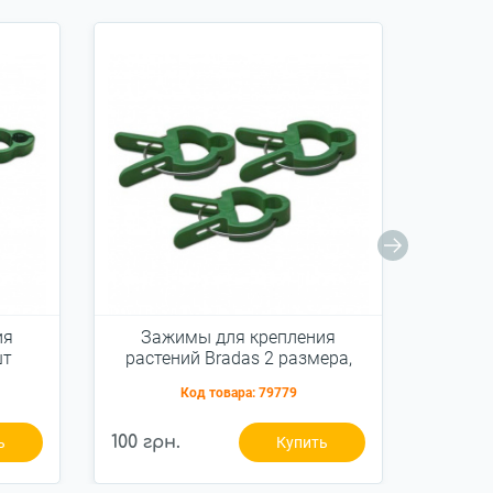
ия
Зажимы для крепления
Заж
шт
растений Bradas 2 размера,
ра
20шт (TYK49)
Код товара:
79779
100 грн.
77 грн
ь
Купить