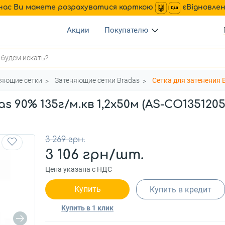
нас Ви можете розрахуватися карткою
єВідновле
Акции
Покупателю
няющие сетки
Затеняющие сетки Bradas
Сетка для затенения 
 90% 135г/м.кв 1,2х50м (AS-CO135120
3 269 грн.
3 106 грн/шт.
Цена указана с НДС
Купить
Купить в кредит
Купить в 1 клик