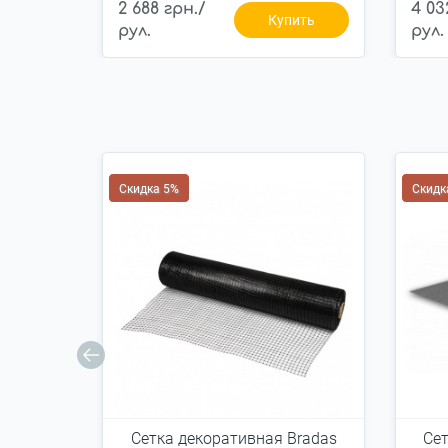
2 688 грн./
4 03
Купить
рул.
рул.
Скидка 5%
Скидк
Сетка декоративная Bradas
Сет