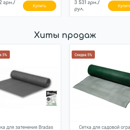
2 грн./
3 531 грн./
Купить
Купит
рул.
Хиты продаж
а 5%
Скидка 5%
ка для затенения Bradas
Сетка для садовой огр