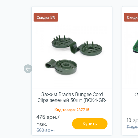
Скидка 5%
Скидк
Зажим Bradas Bungee Cord
К
Clips зеленый 50шт (BCK4-GR-
L)
Код товара:
237715
475 грн./
10 г
пак.
Купить
11 гр
500 грн.