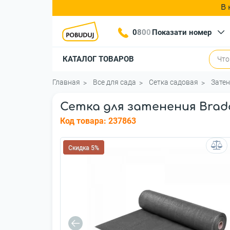
В 
0
8
0
0
Показати номер
КАТАЛОГ ТОВАРОВ
Главная
Все для сада
Сетка садовая
Зате
Сетка для затенения Bradas
Код товара:
237863
Скидка 5%