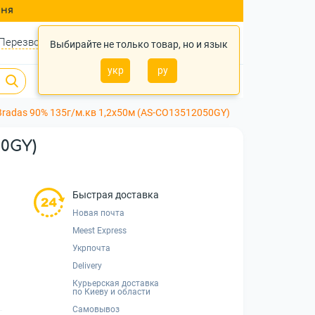
ння
Перезвонить?
Войти
Укр
Ру
Выбирайте не только товар, но и язык
укр
ру
0
0
0 грн.
Bradas 90% 135г/м.кв 1,2х50м (AS-CO13512050GY)
50GY)
Быстрая доставка
Новая почта
Meest Express
Укрпочта
Delivery
Курьерская доставка
по Киеву и области
Самовывоз