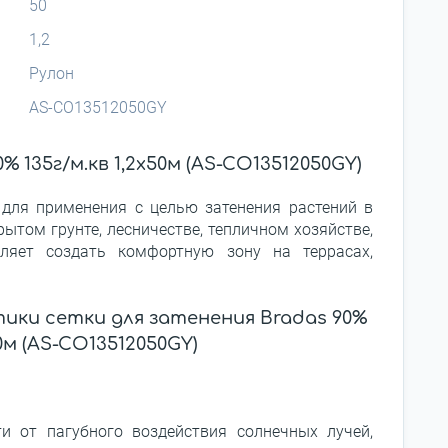
50
1,2
Рулон
AS-CO13512050GY
 135г/м.кв 1,2х50м (AS-CO13512050GY)
для применения с целью затенения растений в
рытом грунте, лесничестве, тепличном хозяйстве,
ляет создать комфортную зону на террасах,
ки сетки для затенения Bradas 90%
50м (AS-CO13512050GY)
ти от пагубного воздействия солнечных лучей,