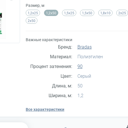
Размер, м
1,2х25
1,2х50
1,5х25
1,5x50
1,8x10
2х25
2х50
Важные характеристики
Бренд:
Bradas
Материал:
Полиэтилен
Процент затенения:
90
Цвет:
Серый
Длина, м:
50
Ширина, м:
1,2
Все характеристики