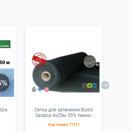
tzis
Сетка для затенения Biotol
Сетк
Sarabia 4x20м 55% темно-
Sol
зеленая 45г/м2
Код товара:
77217