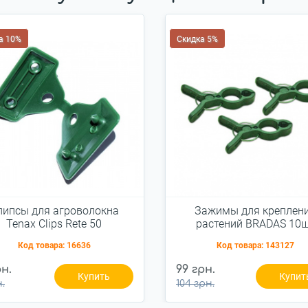
а 10%
Скидка 5%
липсы для агроволокна
Зажимы для креплен
Tenax Clips Rete 50
растений BRADAS 10
(TYK51)
Код товара:
16636
Код товара:
143127
рн.
99 грн.
Купить
Купит
н.
104 грн.