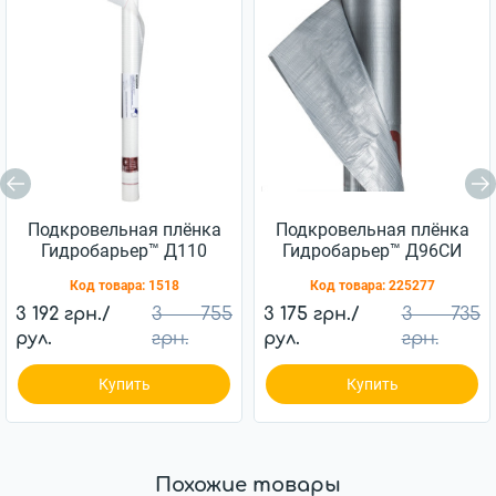
Подкровельная плёнка
Подкровельная плёнка
Гидробарьер™ Д110
Гидробарьер™ Д96СИ
JUTA 110г/м2 (75м2)
JUTA 96г/м2 (75м2)
Код товара:
1518
Код товара:
225277
3 192 грн./
3 755
3 175 грн./
3 735
рул.
грн.
рул.
грн.
Купить
Купить
Похожие товары