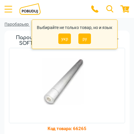
0
Паробарьер
Паробарьер Masterplast
Выбирайте не только товар, но и язык
Пароизоляционная пленка MASTERFOL
укр
ру
SOFT W армированная 110г/м2 (75м2)
Код товара:
66265