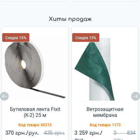
Хиты продаж
Скидка 15%
Скидка 15%
Бутиловая лента Fixit
Ветрозащитная
(К-2) 25 м
мембрана
Ветробарьер™ JUTA
Код товара:
45315
Код товара:
1173
85г/м2 (75м2)
370 грн./рул.
435 грн.
3 259 грн./
3 834