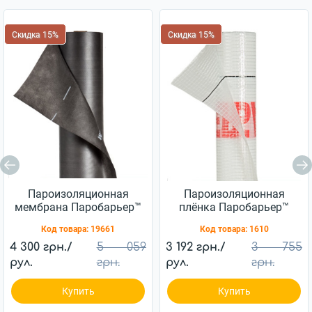
Скидка 15%
Скидка 15%
Пароизоляционная
Пароизоляционная
мембрана Паробарьер™
плёнка Паробарьер™
VAP JUTA 120г/м2
H110 JUTA 110г/м2
Код товара:
19661
Код товара:
1610
(75м2)
(75м2)
4 300 грн./
5 059
3 192 грн./
3 755
рул.
грн.
рул.
грн.
Купить
Купить