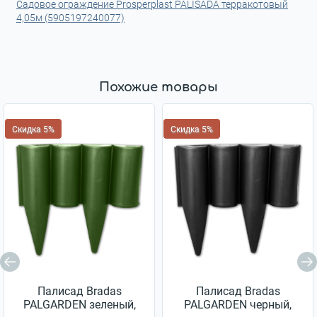
Садовое ограждение Prosperplast PALISADA терракотовый
4,05м (5905197240077)
Похожие товары
Скидка 5%
Скидка 5%
Палисад Bradas
Палисад Bradas
PALGARDEN зеленый,
PALGARDEN черный,