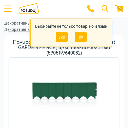
0
Декоративный заборчик
Выбирайте не только товар, но и язык
Декоративный заборчик Prosperplast
укр
ру
Палисадник декоративный Prosperplast
GARDEN FENCE, 5,9м, темно-зеленый
(5905197640082)