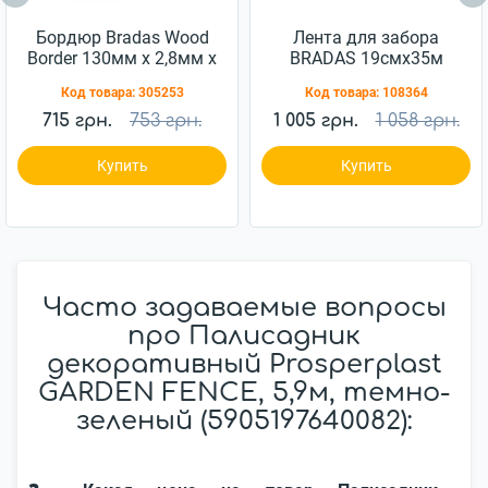
Бордюр Bradas Wood
Лента для забора
Border 130мм x 2,8мм x
BRADAS 19смx35м
10м черный
450г/м2
Код товара:
305253
Код товара:
108364
(OBWBK1013)
(TOB4501935GRL)
715 грн.
753 грн.
1 005 грн.
1 058 грн.
Купить
Купить
Часто задаваемые вопросы
про Палисадник
декоративный Prosperplast
GARDEN FENCE, 5,9м, темно-
зеленый (5905197640082):