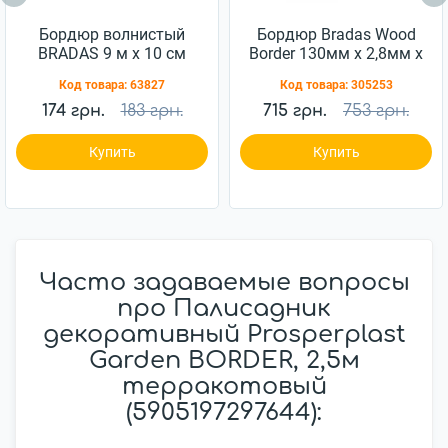
Бордюр волнистый
Бордюр Bradas Wood
BRADAS 9 м x 10 см
Border 130мм x 2,8мм x
зеленый OBFG 0910
10м черный
Код товара:
63827
Код товара:
305253
(OBWBK1013)
174 грн.
183 грн.
715 грн.
753 грн.
Купить
Купить
Часто задаваемые вопросы
про Палисадник
декоративный Prosperplast
Garden BORDER, 2,5м
терракотовый
(5905197297644):