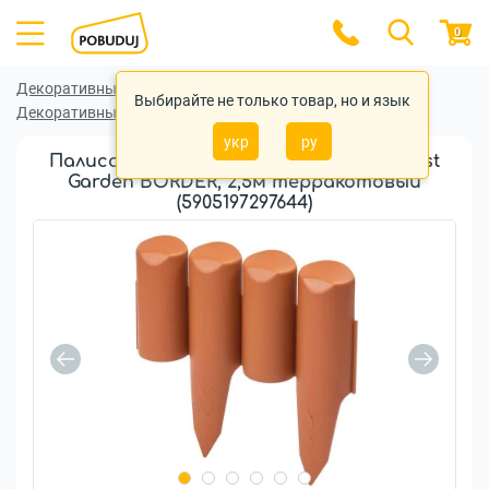
0
Декоративный заборчик
Выбирайте не только товар, но и язык
Декоративный заборчик Prosperplast
укр
ру
Палисадник декоративный Prosperplast
Garden BORDER, 2,5м терракотовый
(5905197297644)