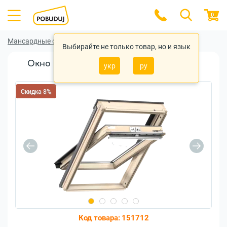
0
Мансардные окна
Мансардные окна Velux
Выбирайте не только товар, но и язык
Окно мансардное VELUX GLL PK06 1061
укр
ру
94x118см дерево
Скидка 8%
Код товара:
151712