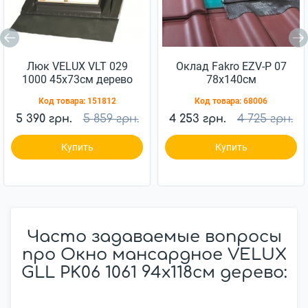
Люк VELUX VLT 029
Оклад Fakro EZV-P 07
1000 45x73см дерево
78x140см
Код товара:
151812
Код товара:
68006
5 390 грн.
5 859 грн.
4 253 грн.
4 725 грн.
Купить
Купить
Часто задаваемые вопросы
про Окно мансардное VELUX
GLL PK06 1061 94x118см дерево: