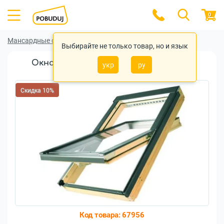
0
Мансардные окна
Мансардные окна Fakro
Выбирайте не только товар, но и язык
Окно мансардное FAKRO FTS-V U2 10
укр
ру
114x118см дерево
Скидка 10%
Код товара:
67956