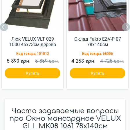
Люк VELUX VLT 029
Оклад Fakro EZV-P 07
1000 45x73см дерево
78x140см
Код товара:
151812
Код товара:
68006
5 390 грн.
5 859 грн.
4 253 грн.
4 725 грн.
Купить
Купить
Часто задаваемые вопросы
про Окно мансардное VELUX
GLL MK08 1061 78x140см