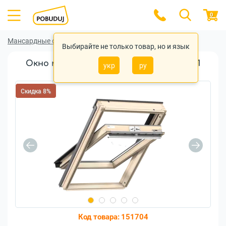
0
Мансардные окна
Мансардные окна Velux
Выбирайте не только товар, но и язык
Окно мансардное VELUX GLL MK08 1061
укр
ру
78x140см дерево
Скидка 8%
Код товара:
151704