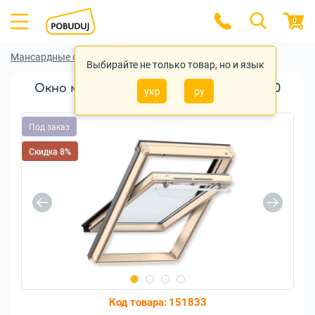
0
Мансардные окна
Мансардные окна Velux
Выбирайте не только товар, но и язык
Окно мансардное VELUX GZR SR08 3050
укр
ру
114x140см дерево
Под заказ
Скидка 8%
Код товара:
151833