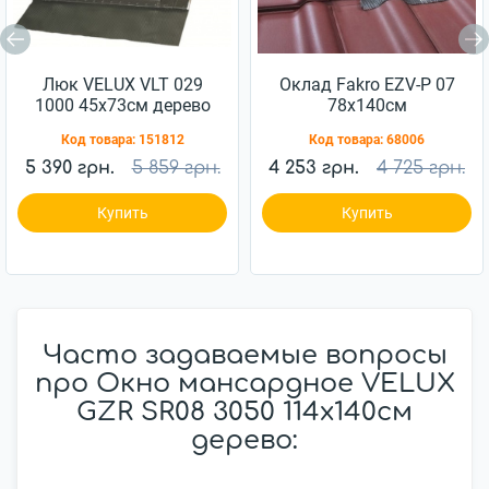
Люк VELUX VLT 029
Оклад Fakro EZV-P 07
1000 45x73см дерево
78x140см
Код товара:
151812
Код товара:
68006
5 390 грн.
5 859 грн.
4 253 грн.
4 725 грн.
Купить
Купить
Часто задаваемые вопросы
про Окно мансардное VELUX
GZR SR08 3050 114x140см
дерево: