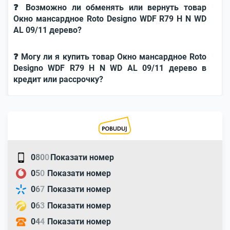
❓ Возможно ли обменять или вернуть товар
Окно мансардное Roto Designo WDF R79 H N WD
AL 09/11 дерево?
❓ Могу ли я купить товар Окно мансардное Roto
Designo WDF R79 H N WD AL 09/11 дерево в
кредит или рассрочку?
0
8
0
0
Показати номер
0
5
0
Показати номер
0
6
7
Показати номер
0
6
3
Показати номер
0
4
4
Показати номер