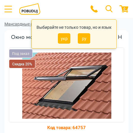
0
Мансардные окна
Мансардные окна Roto
Выбирайте не только товар, но и язык
Окно мансардное Roto Designo WDF R79 H
укр
ру
N WD AL 09/11 дерево
Под заказ
Скидка 20%
Код товара:
64757