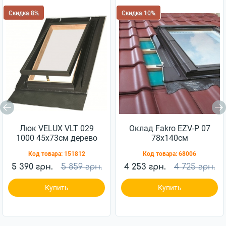
Скидка 8%
Скидка 10%
Люк VELUX VLT 029
Оклад Fakro EZV-P 07
1000 45x73см дерево
78x140см
Код товара:
151812
Код товара:
68006
5 390 грн.
5 859 грн.
4 253 грн.
4 725 грн.
Купить
Купить