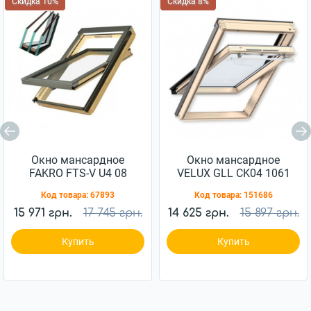
Скидка 10%
Скидка 8%
Окно мансардное
Окно мансардное
FAKRO FTS-V U4 08
VELUX GLL CK04 1061
94x118см дерево
55x98см дерево
Код товара:
67893
Код товара:
151686
15 971 грн.
17 745 грн.
14 625 грн.
15 897 грн.
Купить
Купить