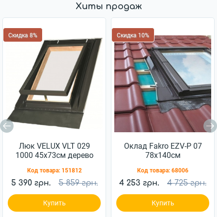
Хиты продаж
Скидка 8%
Скидка 10%
Люк VELUX VLT 029
Оклад Fakro EZV-P 07
1000 45x73см дерево
78x140см
Код товара:
151812
Код товара:
68006
5 390 грн.
5 859 грн.
4 253 грн.
4 725 грн.
Купить
Купить