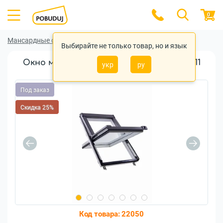
0
Мансардные окна
Мансардные окна Roto
Выбирайте не только товар, но и язык
Окно мансардное Roto Designo R45 05/11
укр
ру
54x118см пластик
Под заказ
Скидка 25%
Код товара:
22050