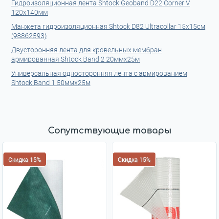
Гидроизоляционная лента Shtock Geoband D22 Corner V
120x140мм
Манжета гидроизоляционная Shtock D82 Ultracollar 15x15см
(98862593)
Двусторонняя лента для кровельных мембран
армированная Shtock Band 2 20ммx25м
Универсальная односторонняя лента с армированием
Shtock Band 1 50ммx25м
Сопутствующие товары
Скидка 15%
Скидка 15%