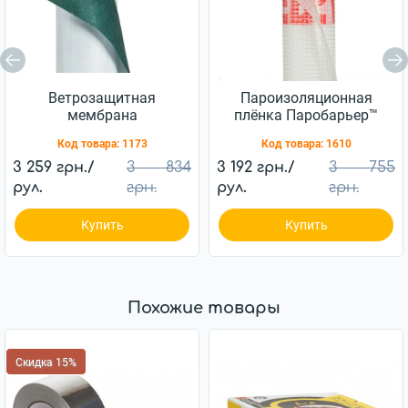
Ветрозащитная
Пароизоляционная
мембрана
плёнка Паробарьер™
Ветробарьер™ JUTA
H110 JUTA 110г/м2
Код товара:
1173
Код товара:
1610
85г/м2 (75м2)
(75м2)
3 259 грн./
3 834
3 192 грн./
3 755
рул.
грн.
рул.
грн.
Купить
Купить
Похожие товары
Скидка 15%