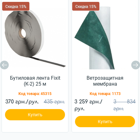
Скидка 15%
Скидка 15%
Бутиловая лента Fixit
Ветрозащитная
(К-2) 25 м
мембрана
Ветробарьер™ JUTA
Код товара:
45315
Код товара:
1173
85г/м2 (75м2)
370 грн./рул.
435 грн.
3 259 грн./
3 834
рул.
грн.
Купить
Купить