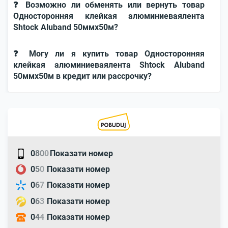
❓ Возможно ли обменять или вернуть товар
Односторонняя клейкая алюминиеваялента
Shtock Aluband 50ммx50м?
❓ Могу ли я купить товар Односторонняя
клейкая алюминиеваялента Shtock Aluband
50ммx50м в кредит или рассрочку?
0
8
0
0
Показати номер
0
5
0
Показати номер
0
6
7
Показати номер
0
6
3
Показати номер
0
4
4
Показати номер