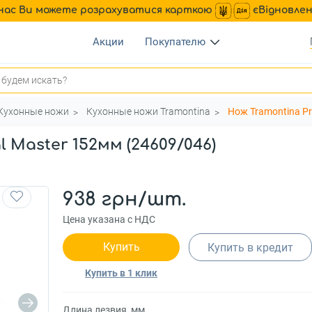
нас Ви можете розрахуватися карткою
єВідновле
Акции
Покупателю
Кухонные ножи
Кухонные ножи Tramontina
Нож Tramontina Pr
l Master 152мм (24609/046)
938 грн/шт.
Цена указана с НДС
Купить
Купить в кредит
Купить в 1 клик
Длина лезвия, мм