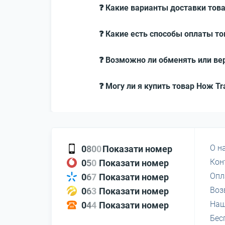
❓ Какие варианты доставки това
❓ Какие есть способы оплаты то
❓ Возможно ли обменять или вер
❓ Могу ли я купить товар Нож Tr
О н
0
8
0
0
Показати номер
Кон
0
5
0
Показати номер
Опл
0
6
7
Показати номер
Воз
0
6
3
Показати номер
Наш
0
4
4
Показати номер
Бес