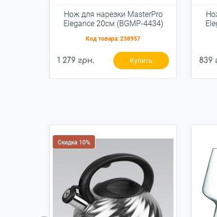
Нож для нарезки MasterPro
Но
Elegance 20см (BGMP-4434)
El
Код товара:
238957
1 279 грн.
839 
Купить
Скидка 10%