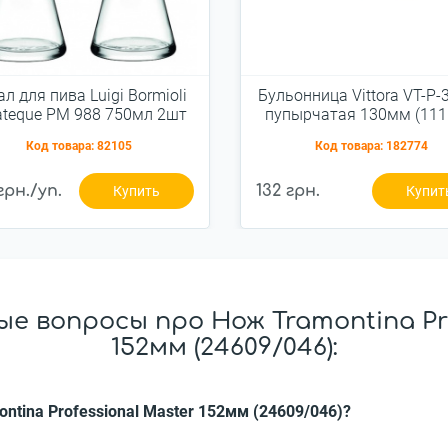
л для пива Luigi Bormioli
Бульонница Vittora VT-P-
rateque PM 988 750мл 2шт
пупырчатая 130мм (111
(11828/02)
Код товара:
82105
Код товара:
182774
грн./уп.
132 грн.
Купить
Купит
е вопросы про Нож Tramontina Pro
152мм (24609/046):
ntina Professional Master 152мм (24609/046)?