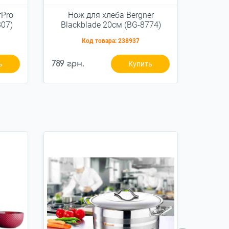
rPro
Нож для хлеба Bergner
Нож
307)
Blackblade 20см (BG-8774)
Elega
Код товара:
238937
789 грн.
1 279 г
ь
Купить