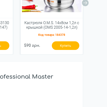
33130
Кастрюля O.M.S. 14x8см 1,2л с
Ковш O
147)
крышкой (OMS 2005-14-1,2л)
Код товара:
184378
590 грн.
460 гр
ь
Купить
fessional Master