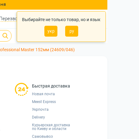
ння
Перезвонить?
Войти
Укр
Ру
Выбирайте не только товар, но и язык
укр
ру
0
0
0 грн.
ofessional Master 152мм (24609/046)
Быстрая доставка
Новая почта
Meest Express
Укрпочта
Delivery
Курьерская доставка
по Киеву и области
Самовывоз