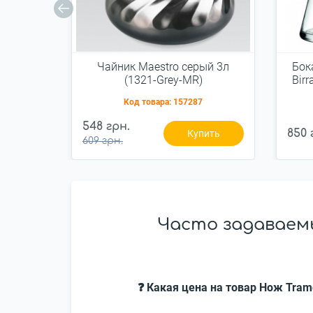
Чайник Maestro серый 3л
Бока
(1321-Grey-MR)
Bir
Код товара:
157287
548 грн.
850 
Купить
609 грн.
Часто задаваемы
❓ Какая цена на товар Нож Tramo