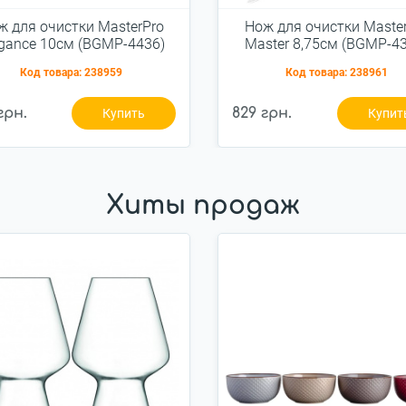
ж для очистки MasterPro
Нож для очистки Maste
egance 10см (BGMP-4436)
Master 8,75см (BGMP-4
Код товара:
238959
Код товара:
238961
грн.
829 грн.
Купить
Купит
Хиты продаж