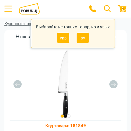
0
Кухонные ножи
Кухонные ножи Pepper
Выбирайте не только товар, но и язык
Нож шеф Pepper Labris PR-4004-1 203мм
укр
ру
(101633)
Код товара:
181849