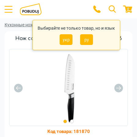
0
Кухонные ножи
Кухонные ножи Pepper
Выбирайте не только товар, но и язык
Нож сантока Pepper Maximus PR-4005-6
укр
ру
175мм (111205)
Код товара:
181870