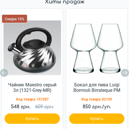
Хиты продаж
Скидка 10%
Чайник Maestro серый
Бокал для пива Luigi
3л (1321-Grey-MR)
Bormioli Birrateque PM
988 750мл 2шт
Код товара:
157287
Код товара:
82105
(11828/02)
548 грн.
609 грн.
850 грн./уп.
Купить
Купить