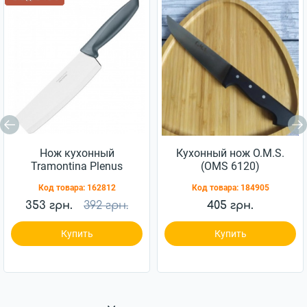
Нож кухонный
Кухонный нож O.M.S.
Tramontina Plenus
(OMS 6120)
178мм (23444/167)
Код товара:
162812
Код товара:
184905
353 грн.
392 грн.
405 грн.
Купить
Купить