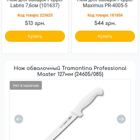
Labris 7,6см (101637)
Maximus PR-4005-5
76мм (101642)
Код товара:
223625
Код товара:
181856
513 грн.
544 грн.
Купить
Купить
Нож обвалочный Tramontina Professional
Master 127мм (24605/085)
Нет в наличии