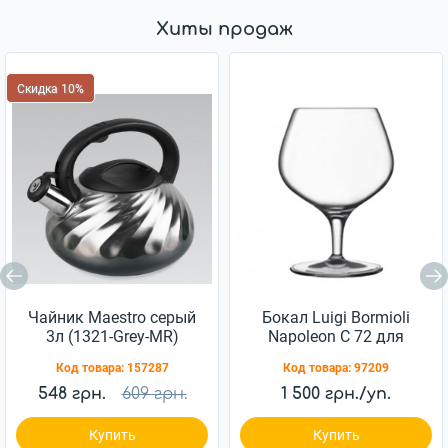
Хиты продаж
Скидка 10%
Чайник Maestro серый
Бокал Luigi Bormioli
3л (1321-Grey-MR)
Napoleon C 72 для
коньяка 230 мл 6шт
Код товара:
157287
Код товара:
97209
(10194/01)
548 грн.
609 грн.
1 500 грн./уп.
Купить
Купить