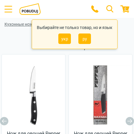
0
Кухонные ножи
Кухонные ножи Tramontina
Выбирайте не только товар, но и язык
укр
ру
Похожие товары
Нож для овощей Pepper
Нож для овощей Pepper