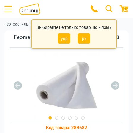
0
Геотекстиль
Геотекстиль Геопульс
Выбирайте не только товар, но и язык
Геотекстиль иглопробивной нетканый
укр
ру
Геопульс 100г/м.кв 3,0x50м
Код товара:
289682