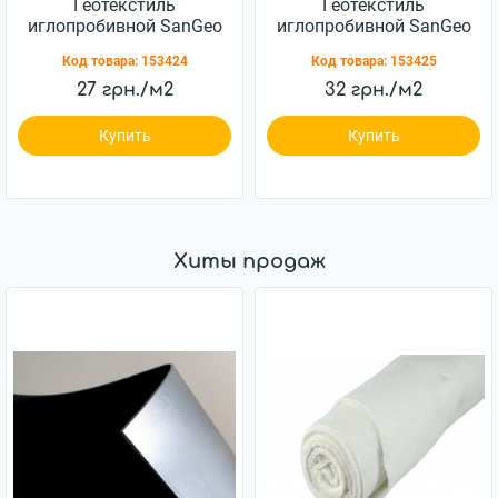
Геотекстиль
Геотекстиль
иглопробивной SanGeo
иглопробивной SanGeo
RWP 150 150г/м.кв
RWP 200 200г/м.кв
Код товара:
153424
Код товара:
153425
2x100м
2x100м
27 грн./м2
32 грн./м2
Купить
Купить
Хиты продаж