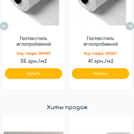
Геотекстиль
Геотекстиль
иглопробивной
иглопробивной
нетканный Геопульс
нетканный Геопульс
Код товара:
289689
Код товара:
289691
250 г/м.кв. 2,0x50м
300 г/м.кв. 2,0x50м
35 грн./м2
41 грн./м2
Купить
Купить
Хиты продаж