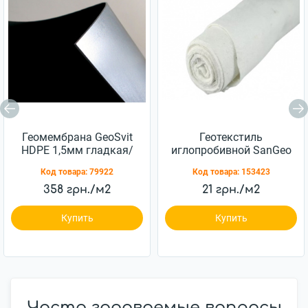
Геомембрана GeoSvit
Геотекстиль
HDPE 1,5мм гладкая/
иглопробивной SanGeo
гладкая 5x100м
RWP 100 100г/м.кв
Код товара:
79922
Код товара:
153423
2x100м
358 грн./м2
21 грн./м2
Купить
Купить
Часто задаваемые вопросы