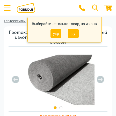
0
Геотекстиль
Геотекстиль Геопульс
Выбирайте не только товар, но и язык
Геотекстиль термически фиксированный
укр
ру
иглопробивной Геопульс-ТФ 200г/м.кв
3,0x50м