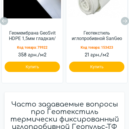
Геомембрана GeoSvit
Геотекстиль
HDPE 1,5мм гладкая/
иглопробивной SanGeo
гладкая 5x100м
RWP 100 100г/м.кв
Код товара:
79922
Код товара:
153423
2x100м
358 грн./м2
21 грн./м2
Купить
Купить
Часто задаваемые вопросы
про Геотекстиль
термически фиксированный
иглопробивной Геопульс-ТФ