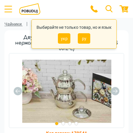
0
Чайники
Чайники O.M.S.
Выбирайте не только товар, но и язык
Двухъярусный чайник O.M.S. 8012
укр
ру
нержавеющая сталь 4 предмета (OMS
8012-L)