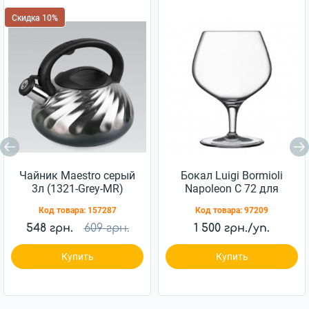
Скидка 10%
Чайник Maestro серый
Бокал Luigi Bormioli
3л (1321-Grey-MR)
Napoleon C 72 для
коньяка 230 мл 6шт
Код товара:
157287
Код товара:
97209
(10194/01)
548 грн.
609 грн.
1 500 грн./уп.
Купить
Купить