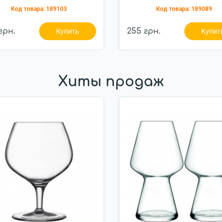
10x15см 1л (940-281)
10x10x15см (940-226
Код товара:
189103
Код товара:
189089
грн.
255 грн.
Купить
Купит
Хиты продаж