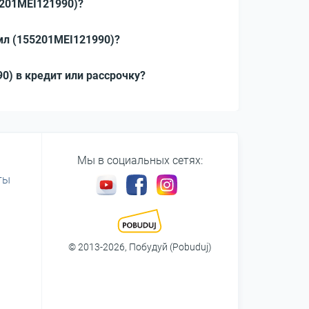
5201MEI121990)?
0мл (155201MEI121990)?
90) в кредит или рассрочку?
Мы в социальных сетях:
ты
© 2013-2026, Побудуй (Pobuduj)