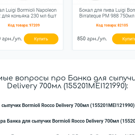
л Luigi Bormioli Napoleon
Бокал для пива Luigi Bor
2 для коньяка 230 мл 6шт
Birrateque PM 988 750мл
(10194/01)
(11828/02)
Код товара:
97209
Код товара:
82105
0 грн./уп.
850 грн./уп.
Купить
Купит
ые вопросы про Банка для сыпучих
Delivery 700мл (155201MEI121990):
 сыпучих Bormioli Rocco Delivery 700мл (155201MEI121990)
ра Банка для сыпучих Bormioli Rocco Delivery 700мл (155