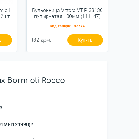
mioli
Бульонница Vittora VT-P-33130
Кастрю
 2шт
пупырчатая 130мм (111147)
крышк
Код товара:
182774
132 грн.
590 гр
ь
Купить
 Bormioli Rocco
?
201MEI121990)?