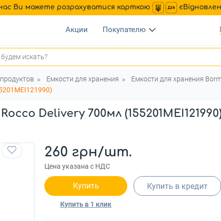
нас Ви можете розрахуватися карткою
єВідновле
Акции
Покупателю
 продуктов
Емкости для хранения
Емкости для хранения Bormi
155201MEI121990)
Rocco Delivery 700мл (155201MEI121990
260 грн/шт.
Цена указана с НДС
Купить
Купить в кредит
Купить в 1 клик