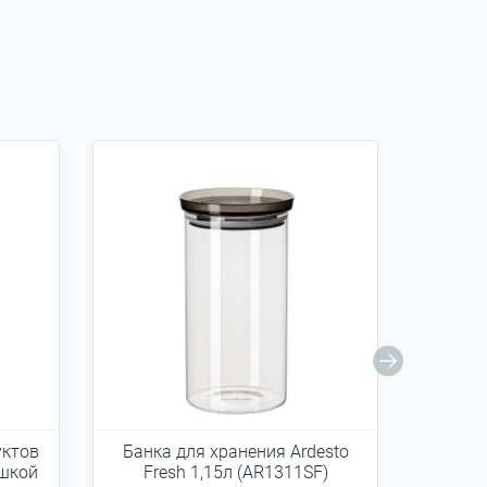
уктов
Банка для хранения Ardesto
Банка
ышкой
Fresh 1,15л (AR1311SF)
Fre