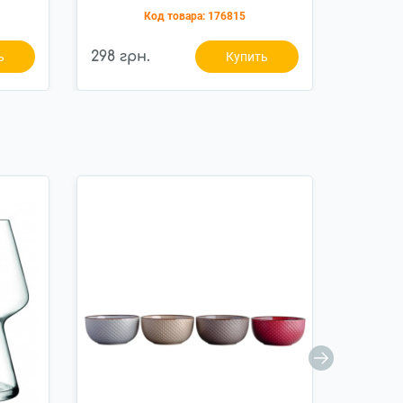
)
Код товара:
176815
298 грн.
298 гр
ь
Купить