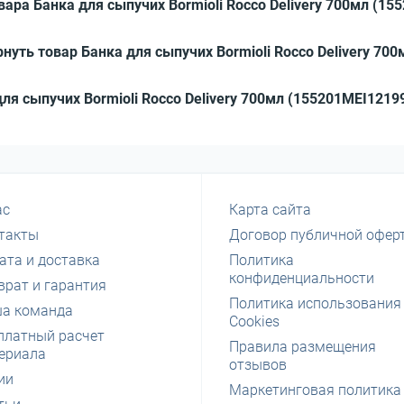
вара Банка для сыпучих Bormioli Rocco Delivery 700мл (15
нуть товар Банка для сыпучих Bormioli Rocco Delivery 70
для сыпучих Bormioli Rocco Delivery 700мл (155201MEI1219
ас
Карта сайта
такты
Договор публичной офер
ата и доставка
Политика
конфиденциальности
врат и гарантия
Политика использования
а команда
Cookies
платный расчет
Правила размещения
ериала
отзывов
ии
Маркетинговая политика