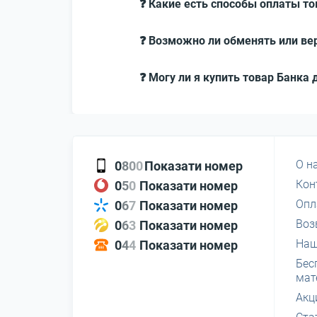
❓ Какие есть способы оплаты то
❓ Возможно ли обменять или вер
❓ Могу ли я купить товар Банка 
О н
0
8
0
0
Показати номер
Кон
0
5
0
Показати номер
Опл
0
6
7
Показати номер
Воз
0
6
3
Показати номер
Наш
0
4
4
Показати номер
Бес
мат
Акц