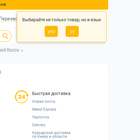
ння
Перезвонить?
Войти
Укр
Ру
Выбирайте не только товар, но и язык
укр
ру
0
0
0 грн.
oli Rocco
)
Быстрая доставка
Новая почта
Meest Express
Укрпочта
Delivery
Курьерская доставка
по Киеву и области