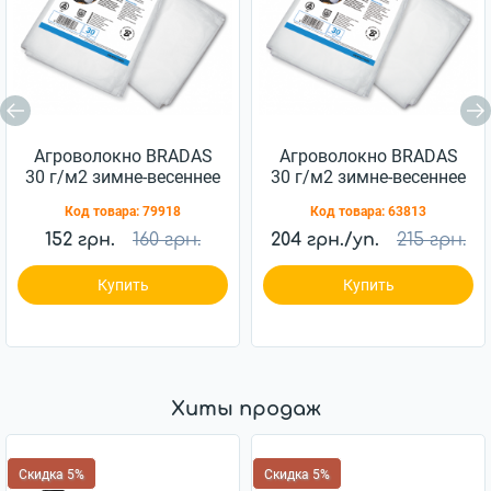
Агроволокно BRADAS
Агроволокно BRADAS
30 г/м2 зимне-весеннее
30 г/м2 зимне-весеннее
белое 1,1x10м
белое 1,6x10 м
Код товара:
79918
Код товара:
63813
(AWW3011010)
AWW3016010
152 грн.
160 грн.
204 грн./уп.
215 грн.
Купить
Купить
Хиты продаж
Скидка 5%
Скидка 5%