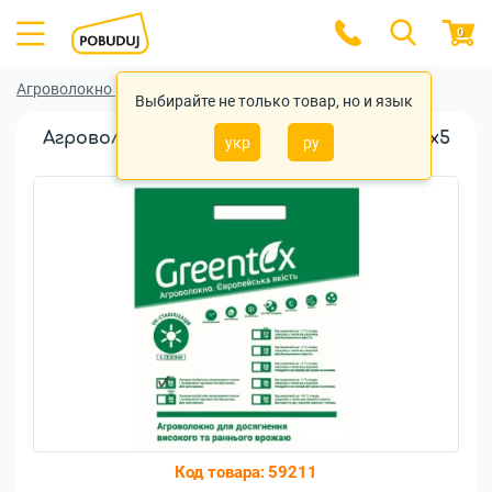
0
Агроволокно
Агроволокно Greentex
Выбирайте не только товар, но и язык
Агроволокно Greentex черное 50 г/м2 1,6x5
укр
ру
м
Код товара:
59211