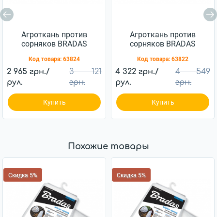
Агроткань против
Агроткань против
сорняков BRADAS
сорняков BRADAS
черная UV 90 г/м2
черная UV 90 г/м2
Код товара:
63824
Код товара:
63822
1,1x100 м, AT9411100
1,6x100 м, AT9416100
2 965 грн./
3 121
4 322 грн./
4 549
рул.
грн.
рул.
грн.
Купить
Купить
Похожие товары
Скидка 5%
Скидка 5%