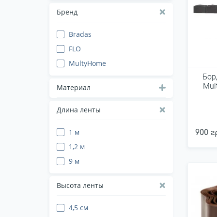
Бренд
Bradas
FLO
MultyHome
Бор
Mul
Материал
Длина ленты
1 м
900 г
1,2 м
9 м
Высота ленты
4,5 см