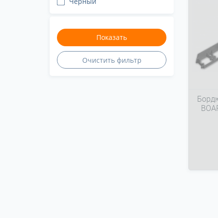
Черный
Борд
BOA