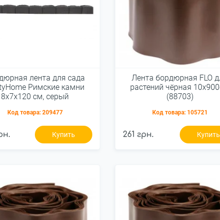
дюрная лента для сада
Лента бордюрная FLO д
tyHome Римские камни
растений чёрная 10х90
8х7х120 см, серый
(88703)
Код товара:
209477
Код товара:
105721
рн.
261 грн.
Купить
Купит