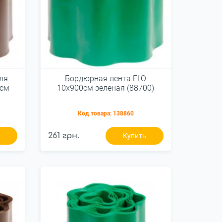
ля
Бордюрная лента FLO
0см
10x900см зеленая (88700)
Код товара:
138860
261 грн.
ь
Купить