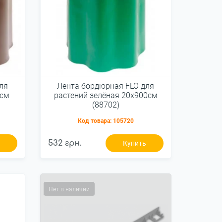
ля
Лента бордюрная FLO для
0см
растений зелёная 20х900см
(88702)
Код товара:
105720
532 грн.
ь
Купить
Нет в наличии