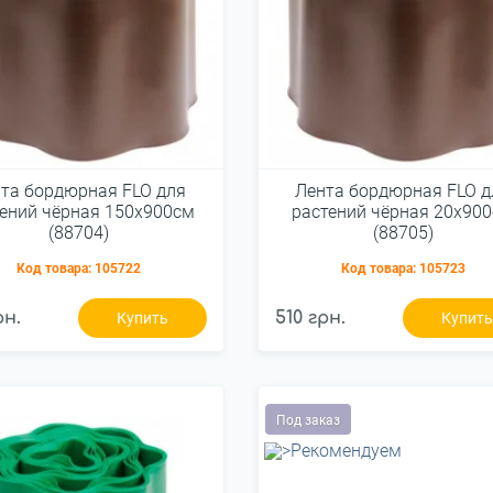
та бордюрная FLO для
Лента бордюрная FLO д
ений чёрная 150х900см
растений чёрная 20х90
(88704)
(88705)
Код товара:
105722
Код товара:
105723
рн.
510 грн.
Купить
Купит
Под заказ