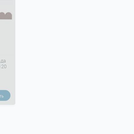
ада
120
ть