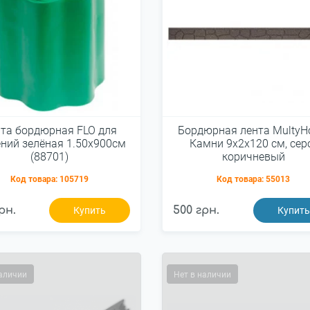
та бордюрная FLO для
Бордюрная лента Multy
ений зелёная 1.50х900см
Камни 9х2х120 см, сер
(88701)
коричневый
Код товара:
105719
Код товара:
55013
рн.
500 грн.
Купить
Купит
наличии
Нет в наличии