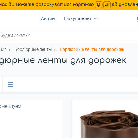
нас Ви можете розрахуватися карткою
єВідновле
Акции
Покупателю
ния
Бордюрные ленты
Бордюрные ленты для дорожек
дюрные ленты для дорожек