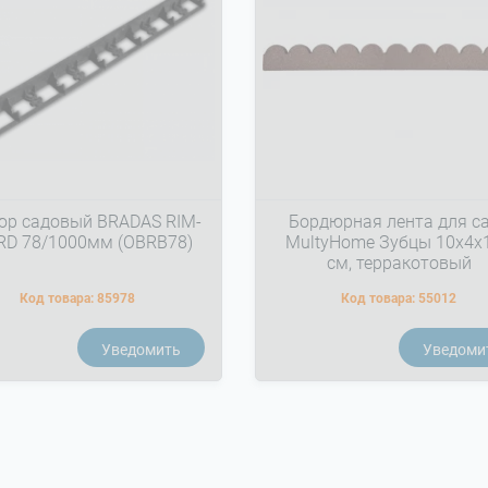
юр садовый BRADAS RIM-
Бордюрная лента для с
RD 78/1000мм (OBRB78)
MultyHome Зубцы 10х4х
см, терракотовый
Код товара:
85978
Код товара:
55012
Уведомить
Уведоми