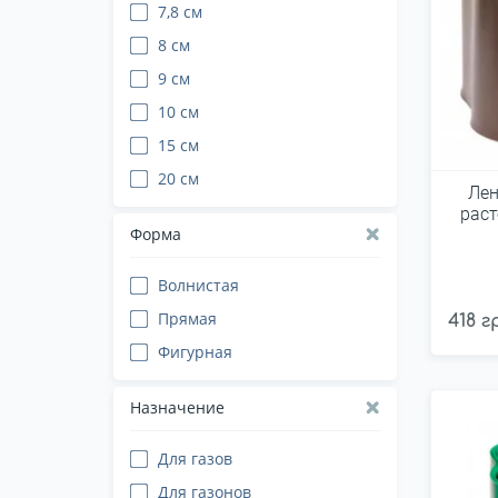
7,8 см
8 см
9 см
10 см
15 см
20 см
Лен
раст
Форма
Волнистая
Прямая
418 г
Фигурная
Назначение
Для газов
Для газонов