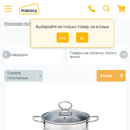
0
Кухонная посуда
Выбирайте не только товар, но и язык
Кастрюли
укр
ру
Поварские лопатки, ложки,
Сковородки
вилки
Сначала
Фильтр
популярные