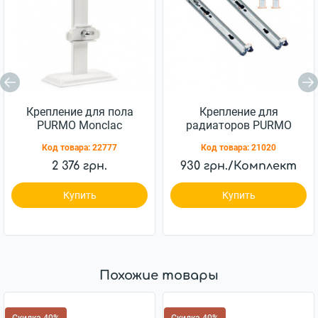
Крепление для пола
Крепление для
PURMO Monclac
радиаторов PURMO
floorbracket 200-22/44
Monclac MCK
Код товара:
22777
Код товара:
21020
для панельных
радиаторов
2 376 грн.
930 грн./Комплект
Купить
Купить
Похожие товары