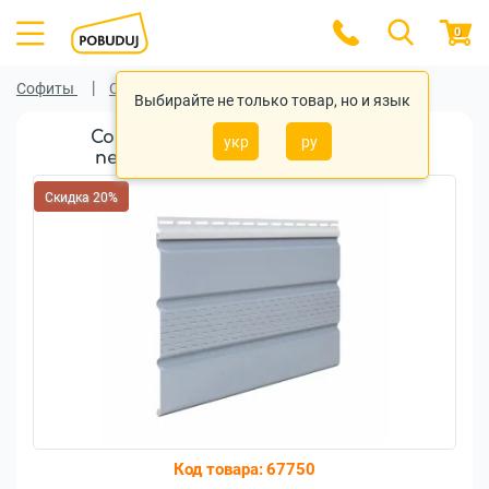
0
Софиты
Софиты ASKO NEO
Выбирайте не только товар, но и язык
Софит ASKO NEO светло-серая
укр
ру
перфорированный 3,5м 1,07м.кв
Скидка 20%
Код товара:
67750