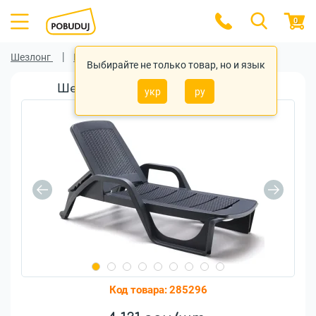
0
Шезлонг
Шезлонг Bica
Выбирайте не только товар, но и язык
Шезлонг Bica Nilo (8003723401804)
укр
ру
Код товара:
285296