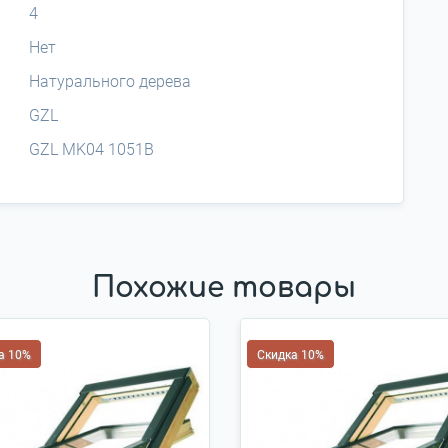
4
Нет
Натурального дерева
GZL
GZL MK04 1051B
Похожие товары
а 10%
Скидка 10%