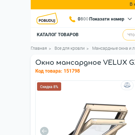
В 
0
8
0
0
Показати номер
КАТАЛОГ ТОВАРОВ
Главная
Все для кровли
Мансардные окна и 
Окно мансардное VELUX GZ
Код товара:
151798
Скидка 8%