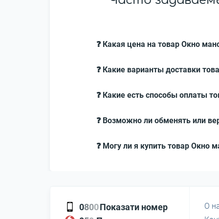
Часто задаваем
❓ Какая цена на товар Окно ма
❓ Какие варианты доставки тов
❓ Какие есть способы оплаты т
❓ Возможно ли обменять или ве
❓ Могу ли я купить товар Окно 
О н
0
8
0
0
Показати номер