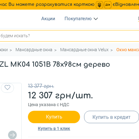
нас Ви можете розрахуватися карткою
єВідновле
Акции
Покупателю
люки
Мансардные окна
Мансардные окна Velux
Окно манс
L MK04 1051B 78x98см дерево
13 377 грн.
12 307 грн/шт.
Цена указана с НДС
Купить
Купить в кредит
Купить в 1 клик