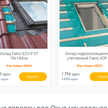
Оклад Fakro EZV-P 07
Оклад гидроизоляцион
78x140см
утепленный Fakro XDP
78x140см наружны
Код товара:
68006
Код товара:
68025
3 грн.
1 796 грн.
Купить
Купит
 грн.
1 995 грн.