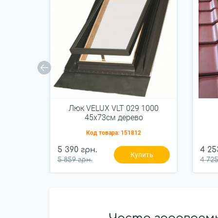
Люк VELUX VLT 029 1000
45x73см дерево
Код товара:
151812
5 390 грн.
4 25
Купить
5 859 грн.
4 725