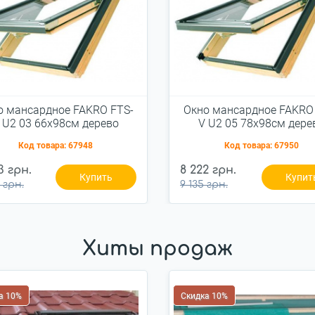
о мансардное FAKRO FTS-
Окно мансардное FAKRO
 U2 03 66x98см дерево
V U2 05 78x98см дере
Код товара:
67948
Код товара:
67950
3 грн.
8 222 грн.
Купить
Купит
 грн.
9 135 грн.
Хиты продаж
а 10%
Скидка 10%