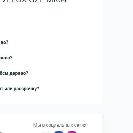
 VELUX GZL MK04
ево?
рево?
98см дерево?
т или рассрочку?
Мы в социальных сетях: