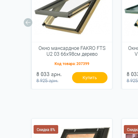
Окно мансардное FAKRO FTS
Окн
U2 03 66x98см дерево
V
Код товара:
207399
8 033 грн.
8 03
Купить
8 925 грн.
8 925
Скидка 8%
Скидк