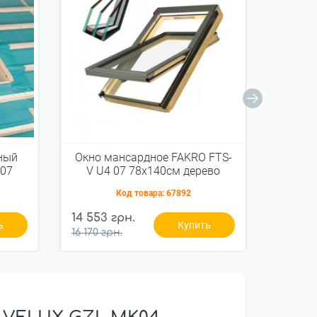
ный
Окно мансардное FAKRO FTS-
Окно 
 07
V U4 07 78x140см дерево
U2 
й
Код товара:
67892
14 553 грн.
9 261 г
ь
Купить
16 170 грн.
10 290 