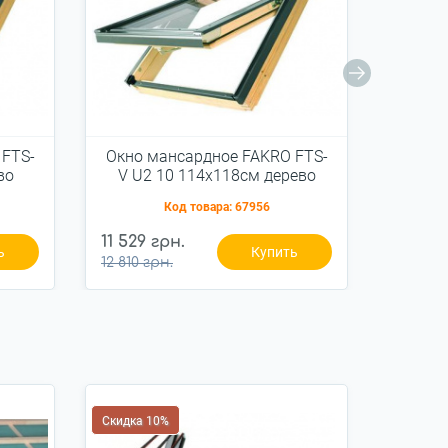
 FTS-
Окно мансардное FAKRO FTS-
Окно 
во
V U2 10 114x118см дерево
V U2
Код товара:
67956
11 529 грн.
12 285
ь
Купить
12 810 грн.
13 650 
Скидка 10%
Скидка 