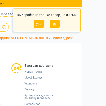
ння
Перезвонить?
Войти
Укр
Ру
Выбирайте не только товар, но и язык
укр
ру
0
0
0 грн.
ардное VELUX GZL MK04 1051B 78x98см дерево
Быстрая доставка
Новая почта
Meest Express
Укрпочта
Delivery
Курьерская доставка
по Киеву и области
Самовывоз