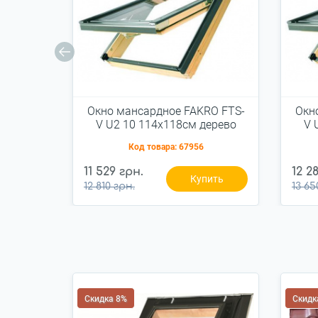
Окно мансардное FAKRO FTS-
Окн
V U2 10 114x118см дерево
V 
Код товара:
67956
11 529 грн.
12 2
Купить
12 810 грн.
13 65
Скидка 8%
Скидк