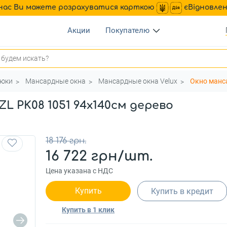
нас Ви можете розрахуватися карткою
єВідновле
Акции
Покупателю
люки
Мансардные окна
Мансардные окна Velux
Окно манс
 PK08 1051 94x140см дерево
18 176 грн.
16 722 грн/шт.
Цена указана с НДС
Купить
Купить в кредит
Купить в 1 клик