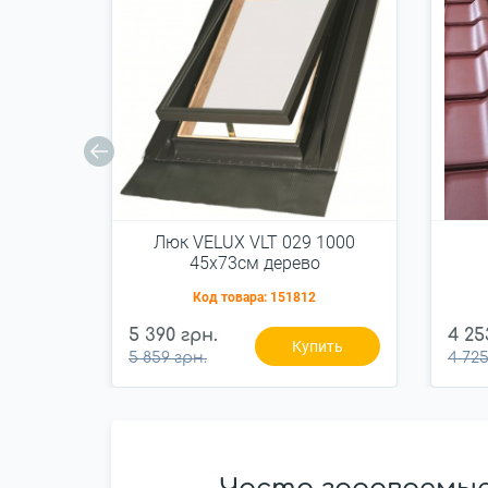
Люк VELUX VLT 029 1000
45x73см дерево
Код товара:
151812
5 390 грн.
4 25
Купить
5 859 грн.
4 725