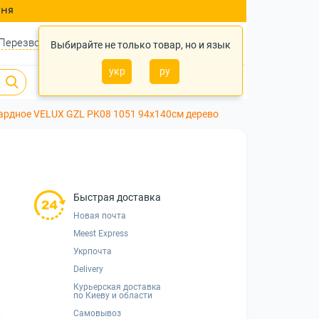
ння
Перезвонить?
Войти
Укр
Ру
Выбирайте не только товар, но и язык
укр
ру
0
0
0 грн.
ардное VELUX GZL PK08 1051 94x140см дерево
Быстрая доставка
Новая почта
Meest Express
Укрпочта
Delivery
Курьерская доставка
по Киеву и области
Самовывоз