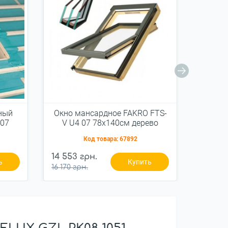
ный
Окно мансардное FAKRO FTS-
Окно 
 07
V U4 07 78x140см дерево
U2 
й
Код товара:
67892
14 553 грн.
9 261 г
ь
Купить
16 170 грн.
10 290 