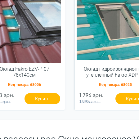
Оклад Fakro EZV-P 07
Оклад гидроизоляцион
78x140см
утепленный Fakro XDP
78x140см наружны
Код товара:
68006
Код товара:
68025
3 грн.
1 796 грн.
Купить
Купит
 грн.
1 995 грн.