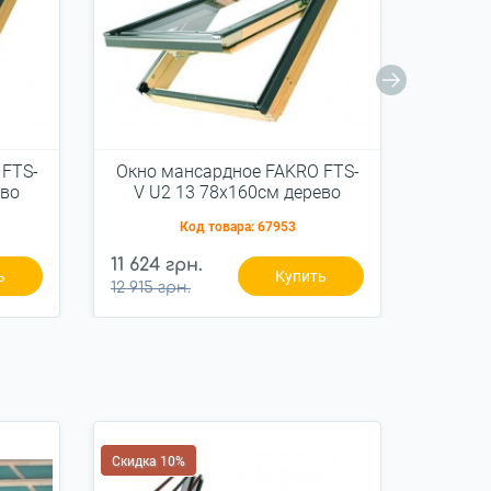
 FTS-
Окно мансардное FAKRO FTS-
Окно 
ево
V U2 13 78x160см дерево
V U
Код товара:
67953
11 624 грн.
10 584
ь
Купить
12 915 грн.
11 760 г
Скидка 10%
Скидка 