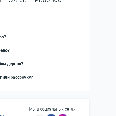
LUX GZL PK08 1051
во?
рево?
0см дерево?
т или рассрочку?
Мы в социальных сетях: