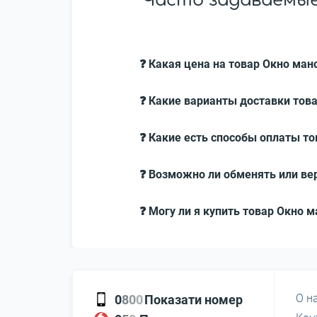
Часто задаваемые
❓ Какая цена на товар Окно ма
❓ Какие варианты доставки тов
❓ Какие есть способы оплаты т
❓ Возможно ли обменять или ве
❓ Могу ли я купить товар Окно 
О н
0
8
0
0
Показати номер