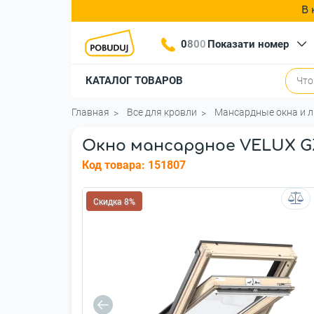
В 
0
8
0
0
Показати номер
КАТАЛОГ ТОВАРОВ
Главная
Все для кровли
Мансардные окна и 
Окно мансардное VELUX GZL
Код товара:
151807
Скидка 8%