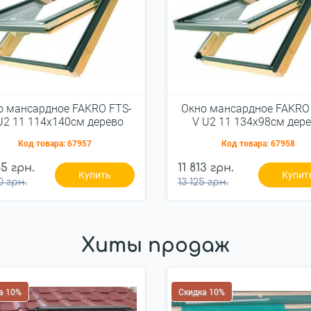
о мансардное FAKRO FTS-
Окно мансардное FAKRO
U2 11 114x140см дерево
V U2 11 134x98см дер
Код товара:
67957
Код товара:
67958
85 грн.
11 813 грн.
Купить
Купит
0 грн.
13 125 грн.
Хиты продаж
а 10%
Скидка 10%