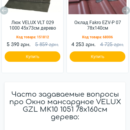
Люк VELUX VLT 029
Оклад Fakro EZV-P 07
1000 45x73см дерево
78x140см
Код товара:
151812
Код товара:
68006
5 390 грн.
5 859 грн.
4 253 грн.
4 725 грн.
Купить
Купить
Часто задаваемые вопросы
про Окно мансардное VELUX
GZL MK10 1051 78x160см
дерево: