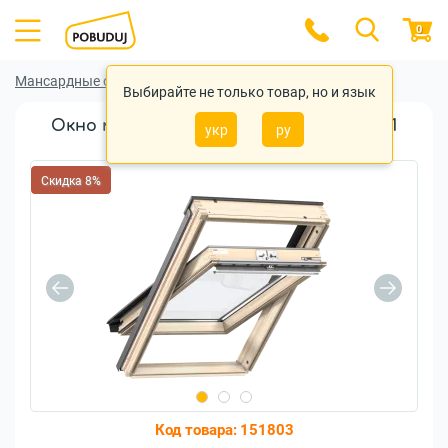
0
Мансардные окна
Мансардные окна Velux
Выбирайте не только товар, но и язык
Окно мансардное VELUX GZL MK10 1051
укр
ру
78x160см дерево
Скидка 8%
Код товара:
151803