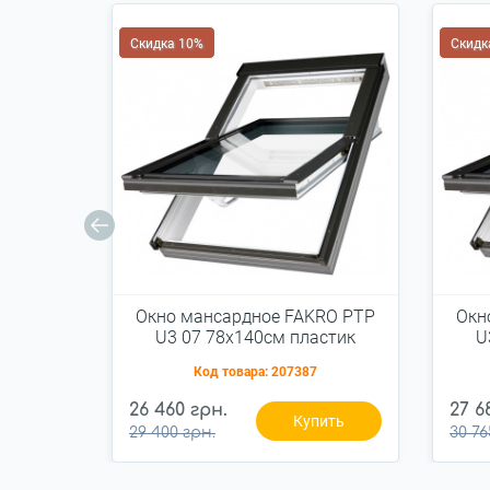
Скидка 10%
Скидк
Окно мансардное FAKRO PTP
Окн
U3 07 78x140см пластик
U
Код товара:
207387
26 460 грн.
27 6
Купить
29 400 грн.
30 76