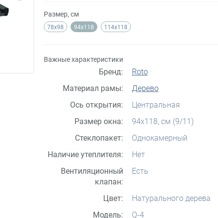
Размер, см
78x98
94x118
114x118
Важные характеристики
Бренд:
Roto
Материал рамы:
Дерево
Ось открытия:
Центральная
Размер окна:
94x118, см (9/11)
Стеклопакет:
Однокамерный
Наличие утеплителя:
Нет
Вентиляционный
Есть
клапан:
Цвет:
Натурального дерева
Модель:
Q-4