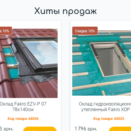
Хиты продаж
а 10%
Скидка 10%
Оклад Fakro EZV-P 07
Оклад гидроизоляцион
78x140см
утепленный Fakro XDP
78x140см наружны
Код товара:
68006
Код товара:
68025
3 грн.
1 796 грн.