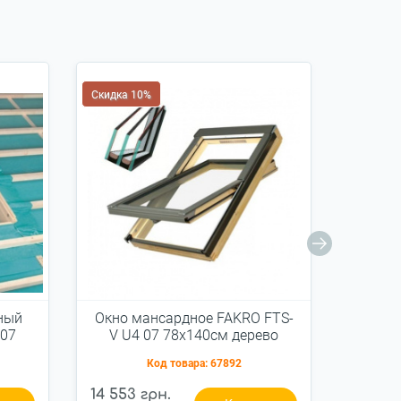
Скидка 10%
Скидка 
ный
Окно мансардное FAKRO FTS-
Окно 
 07
V U4 07 78x140см дерево
U2 
й
Код товара:
67892
14 553 грн.
9 261 г