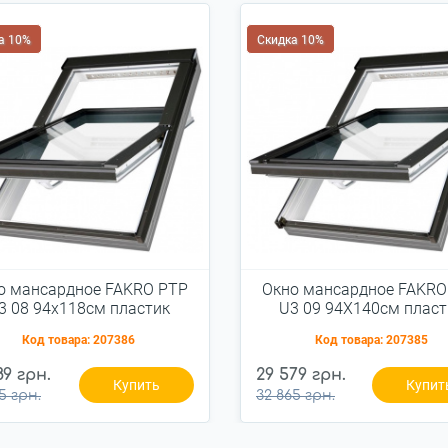
а 10%
Скидка 10%
о мансардное FAKRO PTP
Окно мансардное FAKRO
3 08 94x118см пластик
U3 09 94Х140см пласт
Код товара:
207386
Код товара:
207385
89 грн.
29 579 грн.
Купить
Купит
5 грн.
32 865 грн.