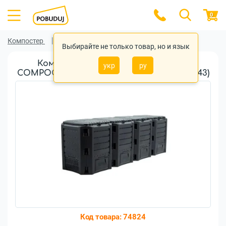
0
Компостер
Компостер Prosperplast
Выбирайте не только товар, но и язык
Компостер Prosperplast MODULE
укр
ру
COMPOGREEN 1600л, черный (5905197595443)
Код товара:
74824