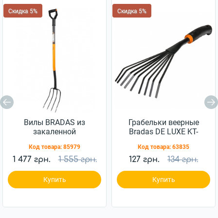
Скидка 5%
Скидка 5%
Вилы BRADAS из
Грабельки веерные
закаленной
Bradas DE LUXE KT-
борсодержащей стали
Y6006
Код товара:
85979
Код товара:
63835
(KT-V2030)
1 477 грн.
1 555 грн.
127 грн.
134 грн.
Купить
Купить