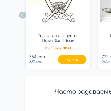
Подставка для цветов
FlowerStand Весы
Код товара:
68929
754 грн.
722 
Купить
887 грн.
963 г
Часто задаваемы