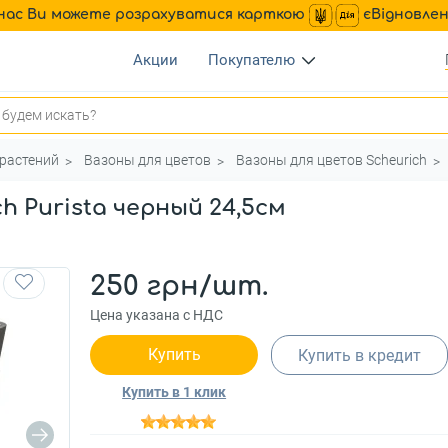
нас Ви можете розрахуватися карткою
єВідновле
Акции
Покупателю
растений
Вазоны для цветов
Вазоны для цветов Scheurich
h Purista черный 24,5см
250 грн/шт.
Цена указана с НДС
Купить
Купить в кредит
Купить в 1 клик