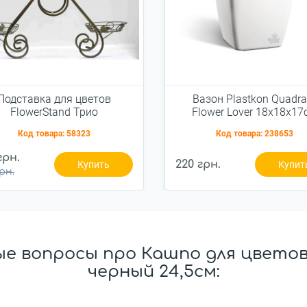
Подставка для цветов
Вазон Plastkon Quadra
FlowerStand Трио
Flower Lover 18x18x17
белый без автополив
Код товара:
58323
Код товара:
238653
грн.
220 грн.
Купить
Купит
рн.
е вопросы про Кашпо для цветов S
черный 24,5см: