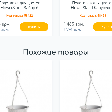
Подставка для цветов
Подставка для цвето
FlowerStand Забор 6
FlowerStand Карусель
Код товара:
58422
Код товара:
58423
4 грн.
1 435 грн.
Купить
Купит
 грн.
1 594 грн.
Похожие товары