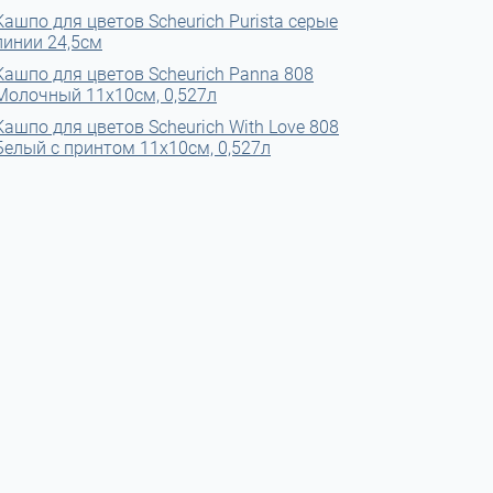
Кашпо для цветов Scheurich Purista серые
линии 24,5см
Кашпо для цветов Scheurich Panna 808
Молочный 11x10см, 0,527л
Кашпо для цветов Scheurich With Love 808
Белый с принтом 11x10см, 0,527л