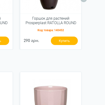
й
Горшок для растений
Горшок
OUND
Prosperplast RATOLLA ROUND
Butter
85л
W подвесной коричневый
Код товара:
140452
4,85л (5905197098029)
290 грн.
246 гр
ь
Купить