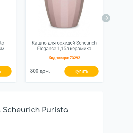
to
Кашпо для орхидей Scheurich
Кашпо
см
Elegance 1,15л керамика
MI
а
нежно-розовое
ке
Код товара:
73292
300 грн.
300 гр
ь
Купить
cheurich Purista