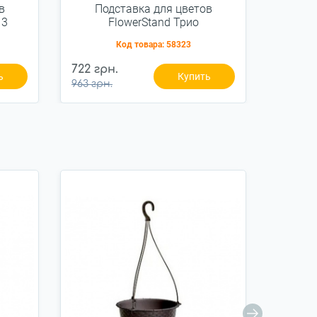
в
Подставка для цветов
Опры
 3
FlowerStand Трио
Код товара:
58323
722 грн.
381 гр
ь
Купить
963 грн.