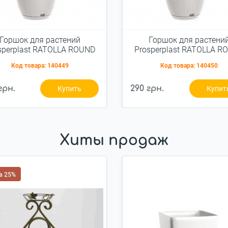
Горшок для растений
Горшок для растени
sperplast RATOLLA ROUND
Prosperplast RATOLLA R
 подвесной белый 3,4л
W подвесной белый 4,
Код товара:
140449
Код товара:
140450
(5905197097381)
(5905197097909)
грн.
290 грн.
Купить
Купит
Хиты продаж
а 25%