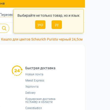
ння
Перезвонить?
Войти
Укр
Ру
Выбирайте не только товар, но и язык
укр
ру
0
0
0 грн.
Кашпо для цветов Scheurich Purista черный 24,5см
Быстрая доставка
Новая почта
Meest Express
Укрпочта
Delivery
Курьерская доставка
по Киеву и области
Самовывоз