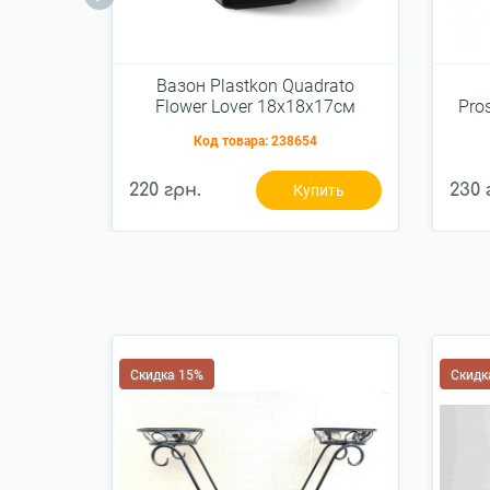
Вазон Plastkon Quadrato
Flower Lover 18x18x17см
Pro
антрацит без автополива
W
Код товара:
238654
220 грн.
230 
Купить
Скидка 15%
Скидк