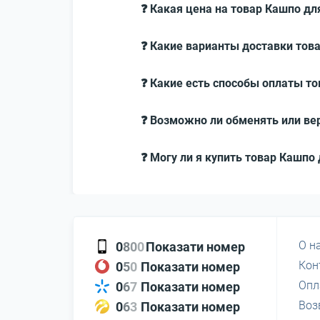
❓ Какая цена на товар Кашпо для
❓ Какие варианты доставки това
❓ Какие есть способы оплаты то
❓ Возможно ли обменять или вер
❓ Могу ли я купить товар Кашпо 
О н
0
8
0
0
Показати номер
Кон
0
5
0
Показати номер
Опл
0
6
7
Показати номер
Воз
0
6
3
Показати номер