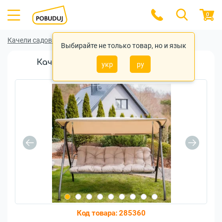
0
Качели садовые
Качели садовые Patio
Выбирайте не только товар, но и язык
Качели садовые Patio Sevilla Patio
укр
ру
(5904134912312)
Код товара:
285360