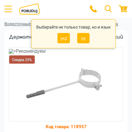
0
Водосточные системы
Водосточные системы Regenau
Выбирайте не только товар, но и язык
Держатель трубы Regenau металлический
укр
ру
80 L160 белый
Скидка 25%
Код товара:
118957